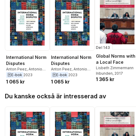
Del 143
Global Norms with
International Norm
International Norm
a Local Face
Disputes
Disputes
Lisbeth Zimmermann
Anton Peez
,
Antonio
Anton Peez
,
Antonio
Inbunden
, 2017
Arcudi
,
Max Lesch
,
Arcudi
,
Max Lesch
,
E-bok
2023
E-bok
2023
1 365 kr
Nicole Deitelhoff
,
Nicole Deitelhoff
,
1 065 kr
1 065 kr
Lisbeth Zimmermann
Lisbeth Zimmermann
Hoppa över listan
Du kanske också är intresserad av