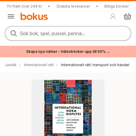
Fri frakt över 249 kr
•
Snabba leveranser
•
Billiga böcker
Sök bok, spel, pussel, penna...
Skapa nya rutiner – hälsoböcker upp till 50% →
Juridik
Internationell rätt
Internationell rätt: transport och handel