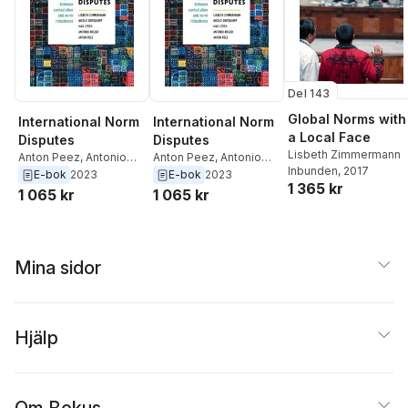
Del 143
Global Norms with
International Norm
International Norm
a Local Face
Disputes
Disputes
Lisbeth Zimmermann
Anton Peez
,
Antonio
Anton Peez
,
Antonio
Inbunden
, 2017
Arcudi
,
Max Lesch
,
Arcudi
,
Max Lesch
,
E-bok
2023
E-bok
2023
1 365 kr
Nicole Deitelhoff
,
Nicole Deitelhoff
,
1 065 kr
1 065 kr
Lisbeth Zimmermann
Lisbeth Zimmermann
Mina sidor
Hjälp