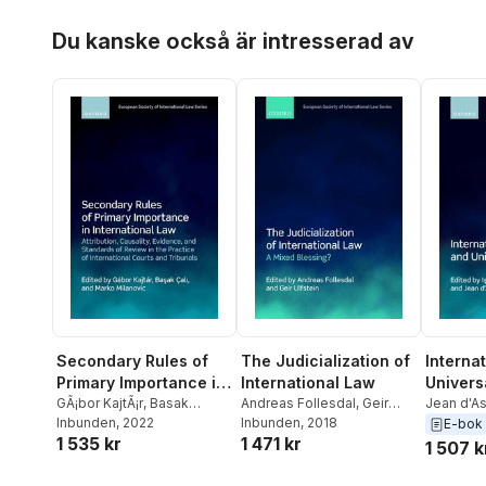
Hoppa över listan
Du kanske också är intresserad av
Secondary Rules of
The Judicialization of
Interna
Primary Importance in
International Law
Universa
International Law
GÃ¡bor KajtÃ¡r
,
Basak
Andreas Follesdal
,
Geir
Jean d'A
Ã&#x87;ali
Inbunden
, 2022
,
Marko
Ulfstein
Inbunden
, 2018
E-bok
1 535 kr
1 471 kr
Milanovic
1 507 k