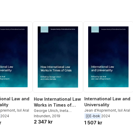
tional Law and
International Law and
How International Law
lity
Universality
Works in Times of
spremont
,
Isil Aral
Jean d'Aspremont
,
Isil Aral
Crisis
George Ulrich
,
Ineta
Ziemele
Inbunden
, 2019
2024
E-bok
2024
2 347 kr
r
1 507 kr