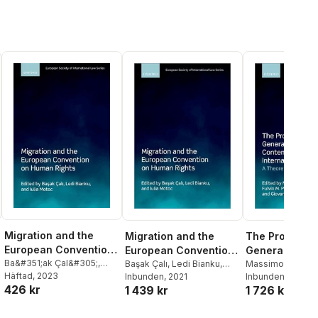
Migration and the
Migration and the
The Protectio
European Convention
European Convention
General Intere
on Human Rights
Ba&#351;ak Çal&#305;
,
on Human Rights
Başak Çalı
,
Ledi Bianku
,
Contemporary
Massimo Iovane
Ledi Bianku
Häftad
, 2023
Iulia Motoc
Inbunden
, 2021
Palombino
Inbunden
, 2021
,
Danie
International
426 kr
1 439 kr
1 726 kr
Amoroso
,
Giovann