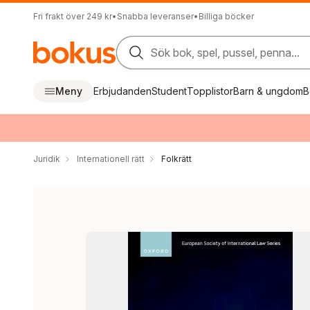
Fri frakt över 249 kr
•
Snabba leveranser
•
Billiga böcker
Sök bok, spel, pussel, penna...
Meny
Erbjudanden
Student
Topplistor
Barn & ungdom
B
Juridik
Internationell rätt
Folkrätt