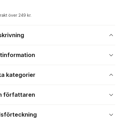
frakt över 249 kr.
skrivning
tinformation
ka kategorier
 författaren
lsförteckning