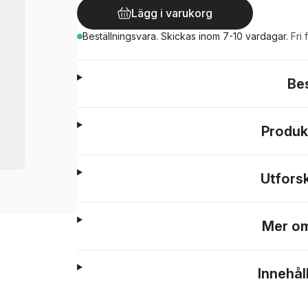
Lägg i varukorg
Beställningsvara.
Skickas
inom 7-10 vardagar
.
Fri 
Be
Produk
Utfors
Mer om
Innehål