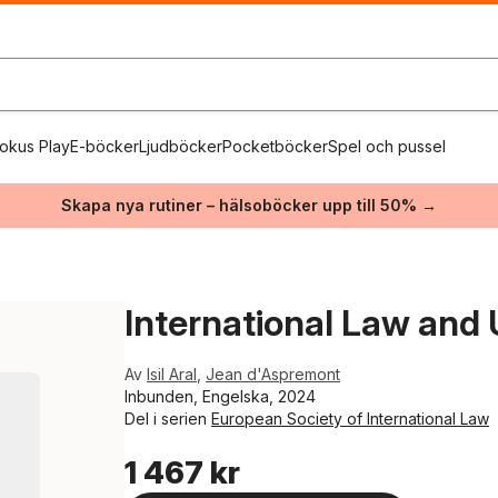
okus Play
E-böcker
Ljudböcker
Pocketböcker
Spel och pussel
Skapa nya rutiner – hälsoböcker upp till 50% →
International Law and 
Av
Isil Aral
,
Jean d'Aspremont
Inbunden, Engelska, 2024
Del i serien
European Society of International Law
1 467 kr