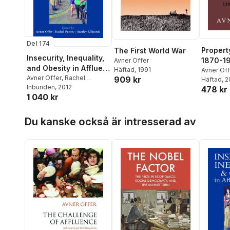
Del 174
Propert
The First World War
Insecurity, Inequality,
1870-1
Avner Offer
and Obesity in Affluent
Häftad
, 1991
Avner Off
Societies
Avner Offer
,
Rachel
909 kr
Häftad
, 
Pechey
Inbunden
,
Stanley Ulijaszek
, 2012
478 kr
1 040 kr
Hoppa över listan
Du kanske också är intresserad av