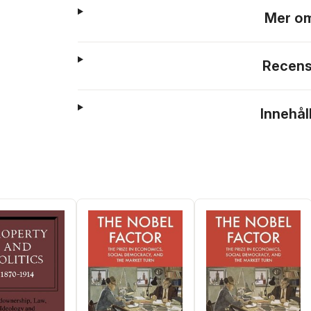
Mer om
Recens
Innehål