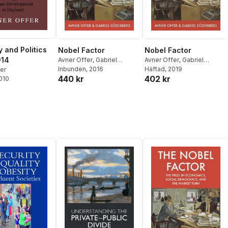
y and Politics
Nobel Factor
Nobel Factor
914
Avner Offer
,
Gabriel
Avner Offer
,
Gabriel
Söderberg
Inbunden
, 2016
Söderberg
Häftad
, 2019
er
440 kr
402 kr
2010