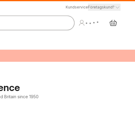
Kundservice
Företagskund?
uence
d Britain since 1950