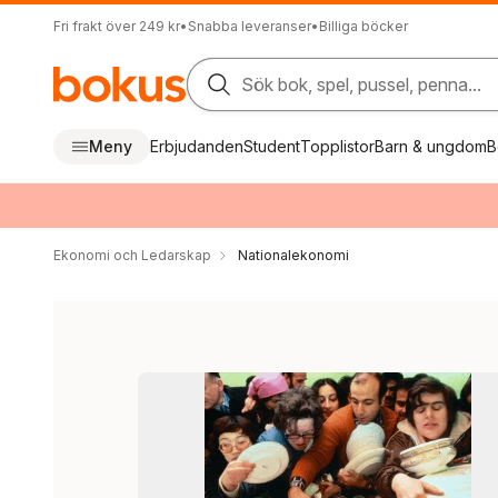
Fri frakt över 249 kr
•
Snabba leveranser
•
Billiga böcker
Sök bok, spel, pussel, penna...
Meny
Erbjudanden
Student
Topplistor
Barn & ungdom
B
Ekonomi och Ledarskap
Nationalekonomi