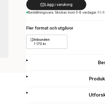
Lägg i varukorg
Beställningsvara.
Skickas
inom 5-8 vardagar
.
Fri f
Fler format och utgåvor
Inbunden
1 170 kr
Be
Produk
Utfors