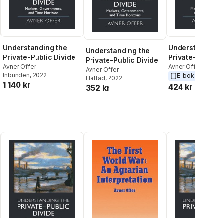
Understanding the
Understanding
Understanding the
Private-Public Divide
Private-Public
Private-Public Divide
Avner Offer
Avner Offer
Avner Offer
Inbunden
, 2022
E-bok
2022
Häftad
, 2022
1 140 kr
424 kr
352 kr