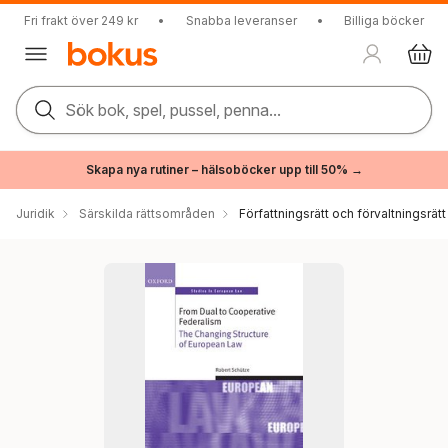
Fri frakt över 249 kr
•
Snabba leveranser
•
Billiga böcker
Sök bok, spel, pussel, penna...
Skapa nya rutiner – hälsoböcker upp till 50% →
Juridik
Särskilda rättsområden
Författningsrätt och förvaltningsrätt