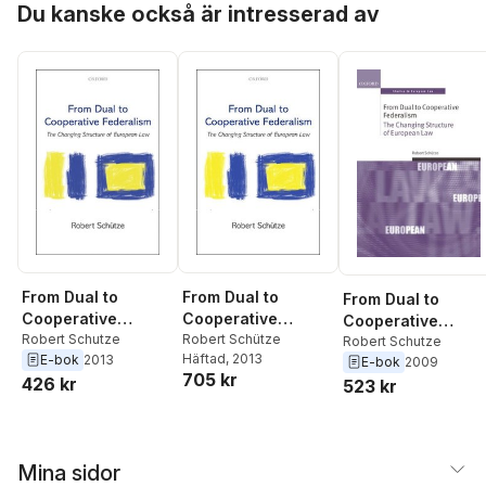
Du kanske också är intresserad av
From Dual to
From Dual to
From Dual to
Cooperative
Cooperative
Cooperative
Federalism
Robert Schutze
Federalism
Robert Schütze
Federalism
Robert Schutze
Häftad
, 2013
E-bok
2013
E-bok
2009
705 kr
426 kr
523 kr
Mina sidor