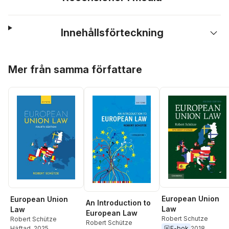
Innehållsförteckning
Hoppa över listan
Mer från samma författare
European Union
European Union
An Introduction to
Law
Law
European Law
Robert Schutze
Robert Schütze
Robert Schütze
E-bok
2018
Häftad
, 2025