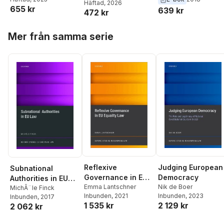
Häftad
, 2026
655 kr
639 kr
472 kr
Hoppa över listan
Mer från samma serie
Reflexive
Judging European
Subnational
Governance in EU
Democracy
Authorities in EU
Equality Law
Emma Lantschner
Nik de Boer
Law
MichÃ¨le Finck
Inbunden
, 2021
Inbunden
, 2023
Inbunden
, 2017
1 535 kr
2 129 kr
2 062 kr
Hoppa över listan