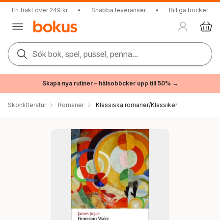
Fri frakt över 249 kr
•
Snabba leveranser
•
Billiga böcker
Sök bok, spel, pussel, penna...
Skapa nya rutiner – hälsoböcker upp till 50% →
Skönlitteratur
Romaner
Klassiska romaner/Klassiker