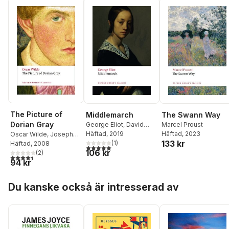
The Picture of
Middlemarch
The Swann Way
Dorian Gray
George Eliot
,
David
Marcel Proust
Carroll
Häftad
, 2019
Häftad
, 2023
Oscar Wilde
,
Joseph
133 kr
(
1
)
Bristow
Häftad
, 2008
5,0
utav 5 stjärnor. Totalt antal röster:
106 kr
(
2
)
4,5
utav 5 stjärnor. Totalt antal röster:
94 kr
Hoppa över listan
Du kanske också är intresserad av