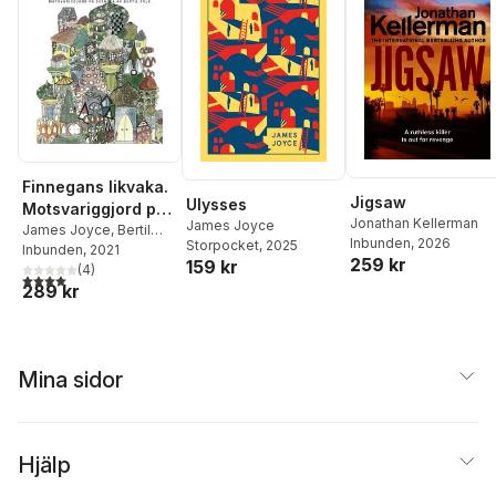
Finnegans likvaka.
Jigsaw
Ulysses
Motsvariggjord på
Jonathan Kellerman
James Joyce
svenska av Bertil
James Joyce
,
Bertil
Inbunden
, 2026
Storpocket
, 2025
Falk
Inbunden
, 2021
Falk
259 kr
159 kr
(
4
)
4,0
utav 5 stjärnor. Totalt antal röster:
289 kr
Mina sidor
Hjälp