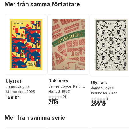
Hoppa över listan
Mer från samma författare
Dubliners
Ulysses
Ulysses
James Joyce
,
Keith
James Joyce
James Joyce
Carabine
Häftad
, 1993
Storpocket
, 2025
Inbunden
, 2022
(
4
)
159 kr
(
2
)
3,5
utav 5 stjärnor. Totalt antal röster:
5,0
utav 5 stjärnor. Tota
71 kr
299 kr
Hoppa över listan
Mer från samma serie