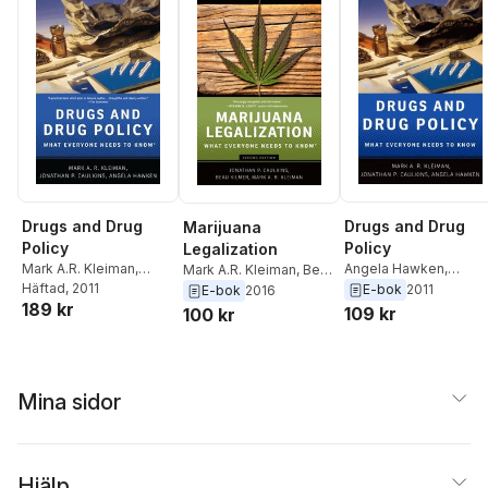
Drugs and Drug
Drugs and Drug
Marijuana
Policy
Policy
Legalization
Mark A.R. Kleiman
,
Angela Hawken
,
Mark A.R. Kleiman
,
Beau
Jonathan P. Caulkins
Häftad
, 2011
,
Jonathan P. Caulkins
,
E-bok
2011
Kilmer
,
Jonathan P.
E-bok
2016
189 kr
Angela Hawken
Mark A.R. Kleiman
Caulkins
109 kr
100 kr
Mina sidor
Hjälp