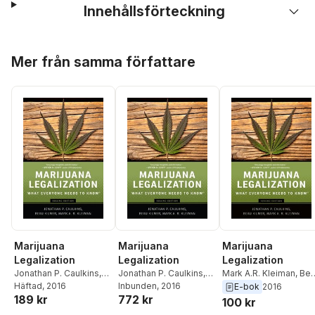
Innehållsförteckning
Hoppa över listan
Mer från samma författare
Marijuana
Marijuana
Marijuana
Legalization
Legalization
Legalization
Jonathan P. Caulkins
,
Jonathan P. Caulkins
,
Mark A.R. Kleiman
,
Be
Beau Kilmer
Häftad
, 2016
,
Mark A.R.
Beau Kilmer
Inbunden
, 2016
,
Mark A.R.
Kilmer
,
Jonathan P.
E-bok
2016
189 kr
772 kr
Kleiman
Kleiman
Caulkins
100 kr