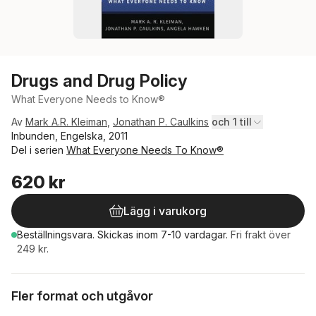
Drugs and Drug Policy
What Everyone Needs to Know®
Av
Mark A.R. Kleiman
,
Jonathan P. Caulkins
och 1 till
Inbunden, Engelska, 2011
Del i serien
What Everyone Needs To Know®
620 kr
Lägg i varukorg
Beställningsvara.
Skickas
inom 7-10 vardagar
.
Fri frakt över
249 kr.
Fler format och utgåvor