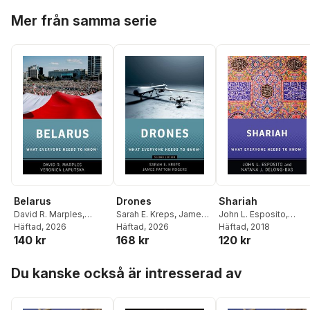
Hoppa över listan
Mer från samma serie
Belarus
Drones
Shariah
David R. Marples
,
Sarah E. Kreps
,
James
John L. Esposito
,
Veronica Laputska
Häftad
, 2026
Patton Rogers
Häftad
, 2026
Natana J. DeLong-Bas
Häftad
, 2018
140 kr
168 kr
120 kr
Hoppa över listan
Du kanske också är intresserad av