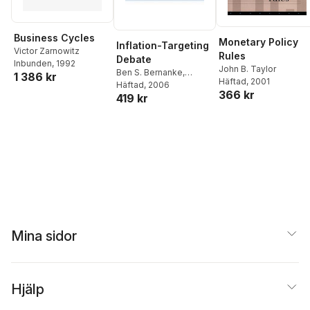
Business Cycles
Monetary Policy
Inflation-Targeting
Victor Zarnowitz
Rules
Debate
Inbunden
, 1992
John B. Taylor
Ben S. Bernanke
,
1 386 kr
Häftad
, 2001
Michael Woodford
Häftad
, 2006
366 kr
419 kr
Mina sidor
Hjälp