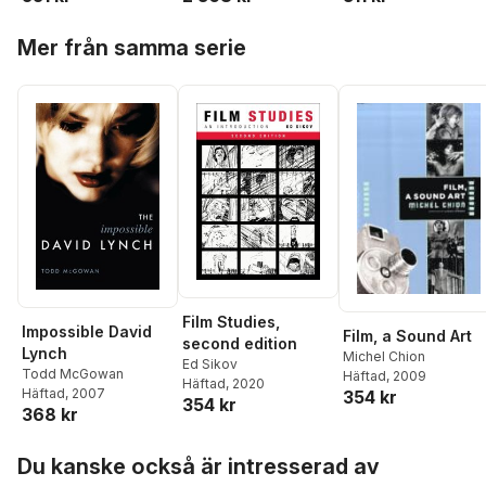
Hoppa över listan
Mer från samma serie
Film Studies,
Impossible David
Film, a Sound Art
second edition
Lynch
Michel Chion
Ed Sikov
Todd McGowan
Häftad
, 2009
Häftad
, 2020
Häftad
, 2007
354 kr
354 kr
368 kr
Hoppa över listan
Du kanske också är intresserad av