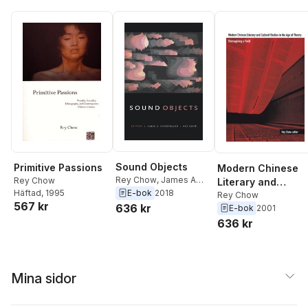
Sound Objects
Primitive Passions
Modern Chinese
Rey Chow
,
James A
Rey Chow
Literary and
Steintrager
E-bok
2018
Häftad
, 1995
Cultural Studies in
Rey Chow
567 kr
636 kr
E-bok
2001
the Age of Theory
636 kr
Mina sidor