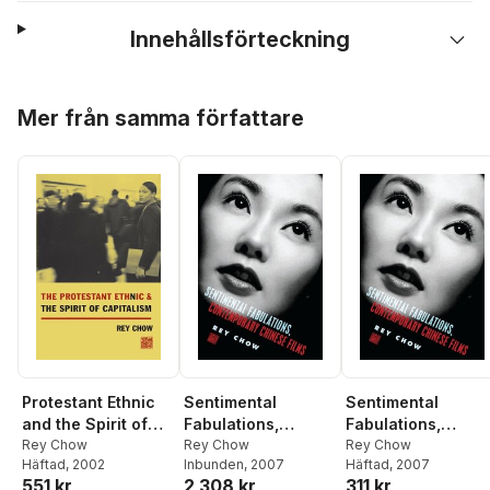
Innehållsförteckning
Hoppa över listan
Mer från samma författare
Protestant Ethnic
Sentimental
Sentimental
and the Spirit of
Fabulations,
Fabulations,
Capitalism
Rey Chow
Contemporary
Rey Chow
Contemporary
Rey Chow
Häftad
, 2002
Inbunden
, 2007
Häftad
, 2007
Chinese Films
Chinese Films
551 kr
2 308 kr
311 kr