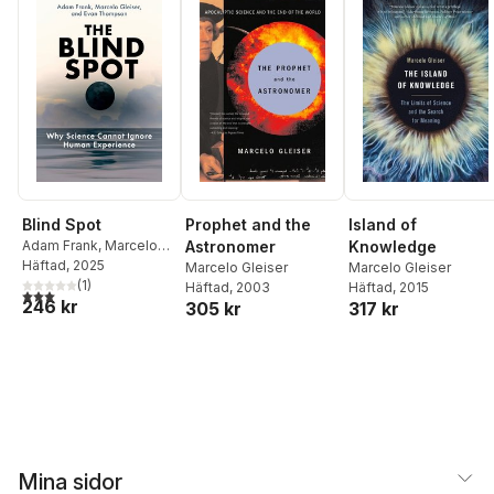
Blind Spot
Prophet and the
Island of
Adam Frank
,
Marcelo
Astronomer
Knowledge
Gleiser
Häftad
, 2025
Marcelo Gleiser
Marcelo Gleiser
(
1
)
Häftad
, 2003
Häftad
, 2015
3,0
utav 5 stjärnor. Totalt antal röster:
246 kr
305 kr
317 kr
Mina sidor