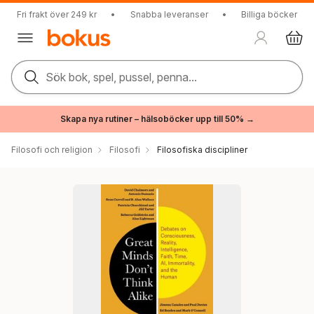
Fri frakt över 249 kr
•
Snabba leveranser
•
Billiga böcker
Sök bok, spel, pussel, penna...
Skapa nya rutiner – hälsoböcker upp till 50% →
Filosofi och religion
Filosofi
Filosofiska discipliner