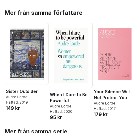
Hoppa över listan
Mer från samma författare
Sister Outsider
Your Silence Will
When I Dare to Be
Audre Lorde
Not Protect You
Powerful
Häftad
, 2019
Audre Lorde
Audre Lorde
149 kr
Häftad
, 2017
Häftad
, 2020
179 kr
95 kr
Hoppa över listan
Mer från samma serie