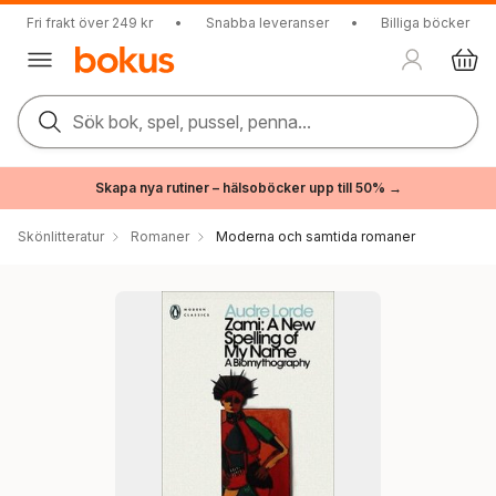
Fri frakt över 249 kr
•
Snabba leveranser
•
Billiga böcker
Sök bok, spel, pussel, penna...
Skapa nya rutiner – hälsoböcker upp till 50% →
Skönlitteratur
Romaner
Moderna och samtida romaner