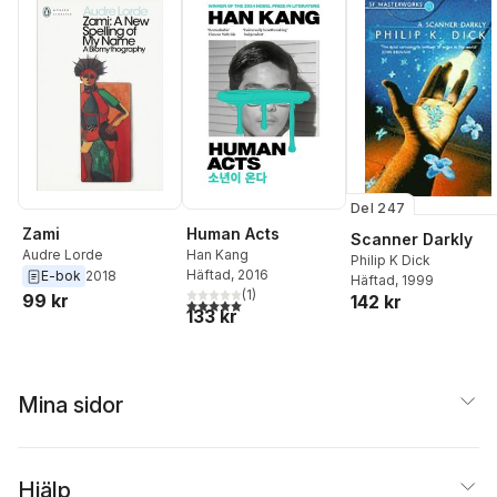
Del 247
Zami
Human Acts
Scanner Darkly
Audre Lorde
Han Kang
Philip K Dick
Häftad
, 2016
E-bok
2018
Häftad
, 1999
(
1
)
99 kr
142 kr
5,0
utav 5 stjärnor. Totalt antal röster:
133 kr
Mina sidor
Hjälp