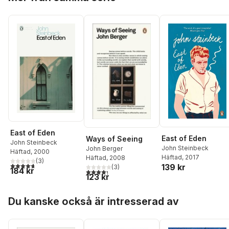
East of Eden
East of Eden
Ways of Seeing
John Steinbeck
John Steinbeck
John Berger
Häftad
, 2000
Häftad
, 2017
Häftad
, 2008
(
3
)
4,7
utav 5 stjärnor. Totalt antal röster:
139 kr
(
3
)
184 kr
4,3
utav 5 stjärnor. Totalt antal röster:
123 kr
Hoppa över listan
Du kanske också är intresserad av