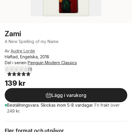
Zami
A New Spelling of my Name
Av
Audre Lorde
Häftad, Engelska, 2018
Del i serien
Penguin Modern Classics
(
1
)
5,0
utav 5 stjärnor. Totalt antal röster:
139 kr
Lägg i varukorg
Beställningsvara.
Skickas
inom 5-8 vardagar
.
Fri frakt över
249 kr.
Fler format och utgåvor