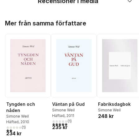
Recensioner i media
Hoppa över listan
Mer från samma författare
Tyngden och
Väntan på Gud
Fabriksdagbok
nåden
Simone Weil
Simone Weil
248 kr
Häftad
, 2011
Simone Weil
(
1
)
Häftad
, 2010
5,0
utav 5 stjärnor. Totalt antal röster:
235 kr
(
1
)
2,0
utav 5 stjärnor. Totalt antal röster:
234 kr