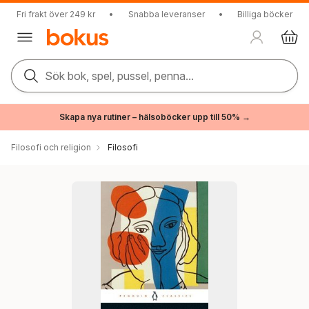
Fri frakt över 249 kr
•
Snabba leveranser
•
Billiga böcker
Sök bok, spel, pussel, penna...
Skapa nya rutiner – hälsoböcker upp till 50% →
Filosofi och religion
Filosofi