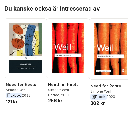
Hoppa över listan
Du kanske också är intresserad av
Need for Roots
Need for Roots
Need for Roots
Simone Weil
Simone Weil
Simone Weil
Häftad
, 2001
E-bok
2023
E-bok
2020
256 kr
121 kr
302 kr