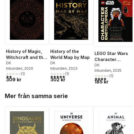
History of Magic,
History of the
LEGO Star Wars
Witchcraft and the
World Map by Map
Character
Occult
DK
DK
Encyclopedia
DK
Inbunden
, 2020
Inbunden
, 2023
Inbunden
, 2025
Updated Edition
(
1
)
(
1
)
(
1
)
2,0
utav 5 stjärnor. Totalt antal röster:
5,0
utav 5 stjärnor. Totalt antal röster:
4,0
utav 5 stjärnor. Tota
309 kr
302 kr
185 kr
Hoppa över listan
Mer från samma serie