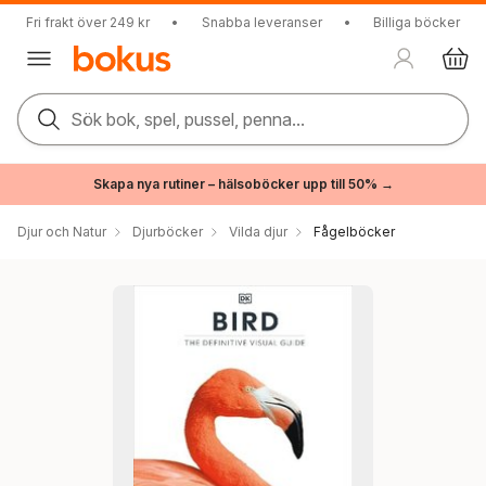
Fri frakt över 249 kr
•
Snabba leveranser
•
Billiga böcker
Sök bok, spel, pussel, penna...
Skapa nya rutiner – hälsoböcker upp till 50% →
Djur och Natur
Djurböcker
Vilda djur
Fågelböcker