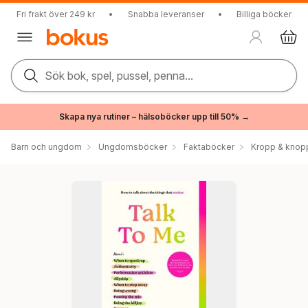
Fri frakt över 249 kr
•
Snabba leveranser
•
Billiga böcker
Sök bok, spel, pussel, penna...
Skapa nya rutiner – hälsoböcker upp till 50% →
Barn och ungdom
Ungdomsböcker
Faktaböcker
Kropp & knop