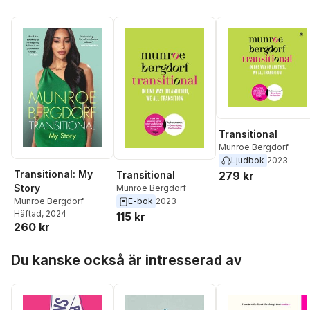
Transitional
Munroe Bergdorf
Ljudbok
2023
Transitional: My
279 kr
Transitional
Story
Munroe Bergdorf
Munroe Bergdorf
E-bok
2023
Häftad
, 2024
115 kr
260 kr
Hoppa över listan
Du kanske också är intresserad av