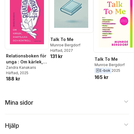
Talk To Me
Munroe Bergdorf
Häftad
, 2027
131 kr
Relationsboken för
Talk To Me
unga : Om kärlek,
Munroe Bergdorf
svartsjuka och
Zandra Kanakaris
E-bok
2025
Häftad
, 2025
kontroll
165 kr
188 kr
Mina sidor
Hjälp