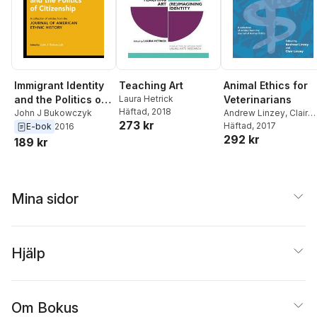
Immigrant Identity
Teaching Art
Animal Ethics for
and the Politics of
Laura Hetrick
Veterinarians
Häftad
, 2018
Citizenship
John J Bukowczyk
Andrew Linzey
,
Clair
273 kr
Linzey
Häftad
, 2017
E-bok
2016
292 kr
189 kr
Mina sidor
Hjälp
Om Bokus