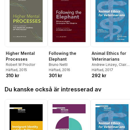
Higher Mental
Following the
Animal Ethics for
Processes
Elephant
Veterinarians
Robert W Proctor
Bruno Nettl
Andrew Linzey
,
Clair
Häftad
, 2015
Häftad
, 2016
Linzey
Häftad
, 2017
310 kr
301 kr
292 kr
Hoppa över listan
Du kanske också är intresserad av