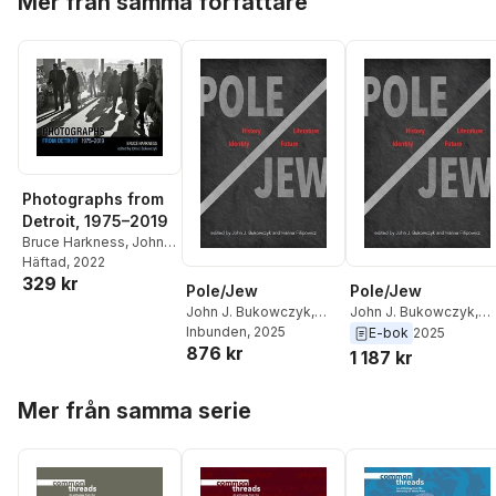
Mer från samma författare
Photographs from
Detroit, 1975–2019
Bruce Harkness
,
John
J. Bukowczyk
Häftad
, 2022
329 kr
Pole/Jew
Pole/Jew
John J. Bukowczyk
,
John J. Bukowczyk
,
Halina Filipowicz
Inbunden
, 2025
Halina Filipowicz
E-bok
2025
876 kr
1 187 kr
Hoppa över listan
Mer från samma serie