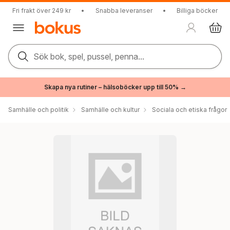
Fri frakt över 249 kr
•
Snabba leveranser
•
Billiga böcker
Sök bok, spel, pussel, penna...
Skapa nya rutiner – hälsoböcker upp till 50% →
Samhälle och politik
Samhälle och kultur
Sociala och etiska frågor