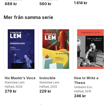
1 614 kr
688 kr
560 kr
Farmer
,
Yoshio Suzuki
Hoppa över listan
Mer från samma serie
His Master's Voice
Invincible
How to Write a
Stanislaw Lem
Stanislaw Lem
Thesis
Häftad
, 2020
Häftad
, 2020
Umberto Eco
279 kr
229 kr
Häftad
, 2015
246 kr
Hoppa över listan