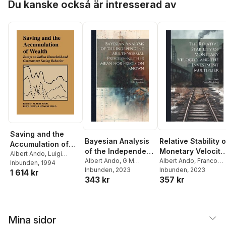
Du kanske också är intresserad av
Saving and the
Bayesian Analysis
Relative Stability o
Accumulation of
of the Independent
Monetary Velocity
Wealth
Albert Ando
,
Luigi
Multi-normal
Albert Ando
,
G M
and the Investmen
Albert Ando
,
Franco
Guiso
Inbunden
,
Ignazio Visco
, 1994
Kaufman
Inbunden
, 2023
Modigliani
Inbunden
, 2023
Process--neither
Multiplier
1 614 kr
343 kr
357 kr
Mean nor Precision
Known
Mina sidor