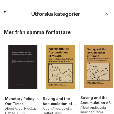
Utforska kategorier
Hoppa över listan
Mer från samma författare
Saving and the
Monetary Policy in
Saving and the
Accumulation of
Our Times
Accumulation of
Wealth
Albert Ando
,
Luigi
Albert Ando
,
Hidekazu
Wealth
Albert Ando
,
Luigi
Guiso
Inbunden
,
Ignazio Visco
, 1994
Eguchi
Häftad
,
, 2003
Roger E. A.
Guiso
Häftad
,
Ignazio Visco
, 2006