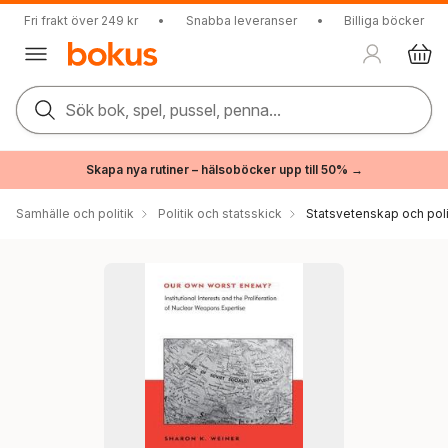
Fri frakt över 249 kr
•
Snabba leveranser
•
Billiga böcker
Sök bok, spel, pussel, penna...
Skapa nya rutiner – hälsoböcker upp till 50% →
Samhälle och politik
Politik och statsskick
Statsvetenskap och polit