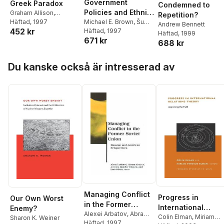
Government
Greek Paradox
Condemned to
Policies and Ethnic
Graham Allison
,
Repetition?
Kalypso Nicolaïdis
Häftad
, 1997
Relations in Asia
Michael E. Brown
,
Šumit
Andrew Bennett
452 kr
Ganguly
Häftad
, 1997
and the Pacific
Häftad
, 1999
671 kr
688 kr
Hoppa över listan
Du kanske också är intresserad av
Managing Conflict
Progress in
Our Own Worst
in the Former
International
Enemy?
Soviet Union
Alexei Arbatov
,
Abram
Relations Theory
Colin Elman
,
Miriam
Sharon K. Weiner
Chayes
Häftad
, 1997
,
Antonia