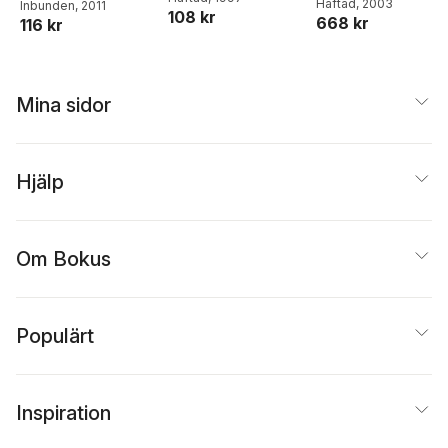
Fendius Elman
Häftad
, 2003
Inbunden
, 2011
108 kr
Handler Chayes
,
Lara
668 kr
116 kr
Olson
Mina sidor
Hjälp
Om Bokus
Populärt
Inspiration