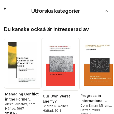
Utforska kategorier
Hoppa över listan
Du kanske också är intresserad av
Managing Conflict
Progress in
Our Own Worst
in the Former
International
Enemy?
Soviet Union
Alexei Arbatov
,
Abram
Relations Theory
Colin Elman
,
Miriam
Sharon K. Weiner
Chayes
Häftad
, 1997
,
Antonia
Fendius Elman
Häftad
, 2003
Häftad
, 2011
108 kr
Handler Chayes
,
Lara