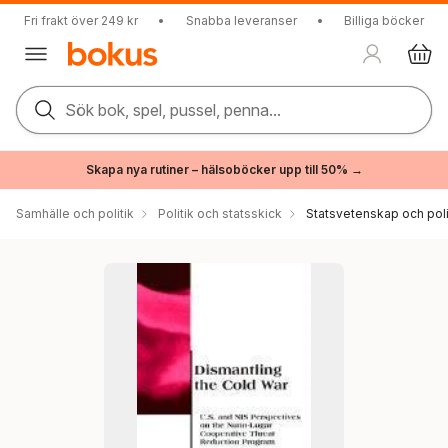
Fri frakt över 249 kr
•
Snabba leveranser
•
Billiga böcker
Sök bok, spel, pussel, penna...
Skapa nya rutiner – hälsoböcker upp till 50% →
Samhälle och politik
Politik och statsskick
Statsvetenskap och polit