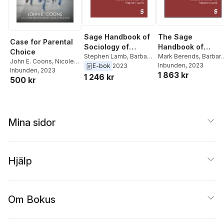
The Sage
Sage Handbook of
Case for Parental
Handbook of
Sociology of
Choice
Sociology of
Mark Berends
,
Barbar
Education
Stephen Lamb
,
Barbara
John E. Coons
,
Nicole
Schneider
Inbunden
, 2023
,
Stephen
Schneider
,
Mark
E-bok
2023
Education
Stelle Garnett
Inbunden
, 2023
,
Richard
1 863 kr
Lamb
Berends
1 246 kr
500 kr
W. Garnett
,
Ernest
Morrell
Mina sidor
Hjälp
Om Bokus