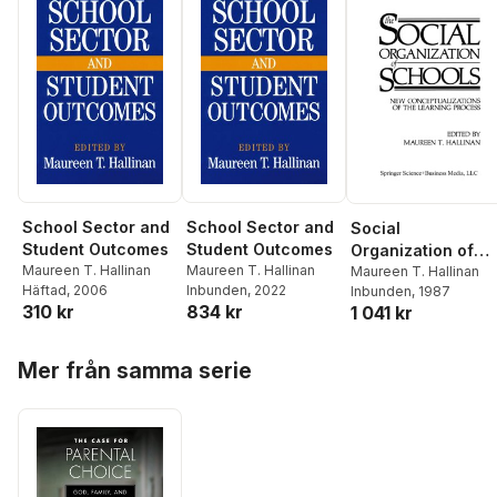
School Sector and
School Sector and
Social
Student Outcomes
Student Outcomes
Organization of
Maureen T. Hallinan
Maureen T. Hallinan
Schools
Maureen T. Hallinan
Häftad
, 2006
Inbunden
, 2022
Inbunden
, 1987
310 kr
834 kr
1 041 kr
Hoppa över listan
Mer från samma serie