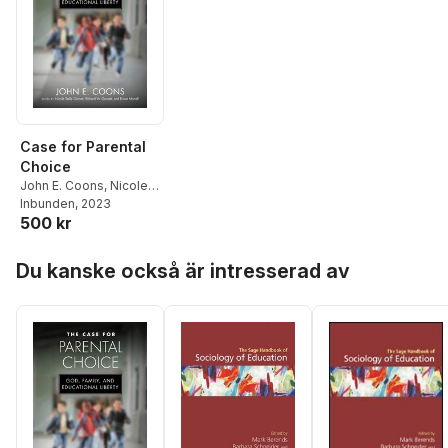
Case for Parental
Choice
John E. Coons
,
Nicole
Stelle Garnett
Inbunden
, 2023
,
Richard
500 kr
W. Garnett
,
Ernest
Morrell
Hoppa över listan
Du kanske också är intresserad av