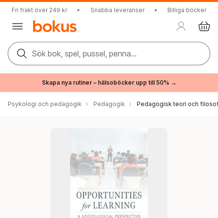
Fri frakt över 249 kr
•
Snabba leveranser
•
Billiga böcker
Sök bok, spel, pussel, penna...
Skapa nya rutiner – hälsoböcker upp till 50% →
Psykologi och pedagogik
Pedagogik
Pedagogisk teori och filosof