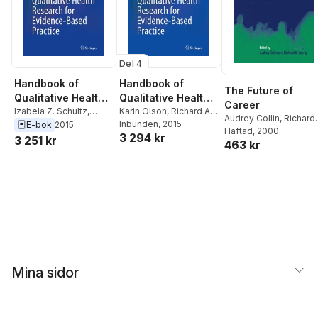
Del 4
Handbook of
Handbook of
The Future of
Qualitative Health
Qualitative Health
Career
Research for
Izabela Z. Schultz
,
Research for
Karin Olson
,
Richard A.
Audrey Collin
,
Richard
Richard A. Young
,
Karin
Young
Inbunden
,
Izabela Z.
, 2015
E-bok
2015
Evidence-Based
Evidence-Based
A. Young
Häftad
, 2000
3 294 kr
Olson
Schultz
3 251 kr
Practice
Practice
463 kr
Mina sidor