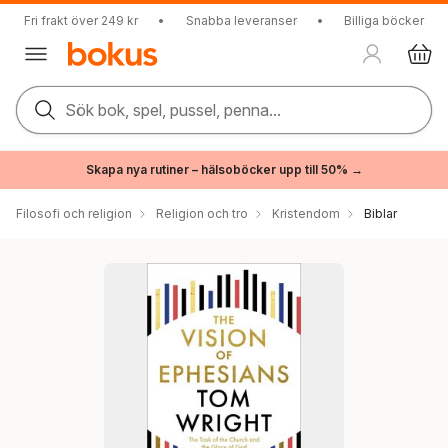
Fri frakt över 249 kr
•
Snabba leveranser
•
Billiga böcker
Sök bok, spel, pussel, penna...
Skapa nya rutiner – hälsoböcker upp till 50% →
Filosofi och religion
Religion och tro
Kristendom
Biblar