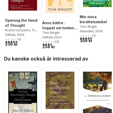
Min stora
Opening the Hand
berättelsebibel
Ännu bättre :
of Thought
Tom Wright
hoppet om himlen
Kosho Uchiyama
,
Tom
Inbunden
, 2026
med nya ögon
Tom Wright
Wright
Häftad
,
, 2004
Shohaku
(
1
)
Häftad
, 2024
5,0
utav 5 stjärnor. Tota
Okumura
(
1
)
359 kr
5,0
utav 5 stjärnor. Totalt antal röster:
(
3
)
239 kr
3,7
utav 5 stjärnor. Totalt antal röster:
258 kr
Hoppa över listan
Du kanske också är intresserad av