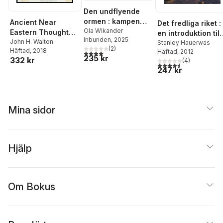
Den undflyende
ormen : kampen
Ancient Near
Det fredliga riket :
mot drakar, kaos
Ola Wikander
Eastern Thought
en introduktion till
Inbunden
, 2025
och undergång
and the Old
John H. Walton
kristen etik
Stanley Hauerwas
(
2
)
från Bibeln till vår
Häftad
, 2018
Häftad
, 2012
Testame –
4,0
utav 5 stjärnor. Totalt antal röster:
235 kr
332 kr
tid
(
4
)
Introducing the
4,5
utav 5 stjärnor. Tota
247 kr
Conceptual World
of the Hebrew Bible
Mina sidor
Hjälp
Om Bokus