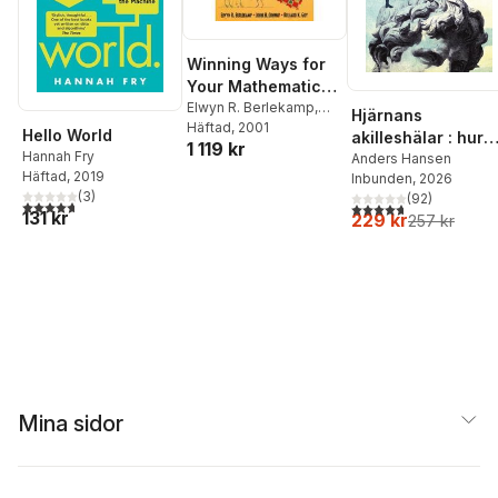
Winning Ways for
Your Mathematical
Plays
Elwyn R. Berlekamp
,
Hjärnans
John H. Conway
Häftad
, 2001
,
Hello World
akilleshälar : hur
1 119 kr
Richard K. Guy
Hannah Fry
din hjärna lurar di
Anders Hansen
Häftad
, 2019
Inbunden
, 2026
och vad du kan
(
3
)
(
92
)
göra åt det
4,7
utav 5 stjärnor. Totalt antal röster:
4,7
utav 5 stjärnor. Tota
131 kr
229 kr
257 kr
Mina sidor