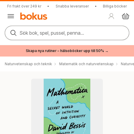
Fri frakt över 249 kr
•
Snabba leveranser
•
Billiga böcker
Sök bok, spel, pussel, penna...
Skapa nya rutiner – hälsoböcker upp till 50% →
Naturvetenskap och teknik
Matematik och naturvetenskap
Naturv