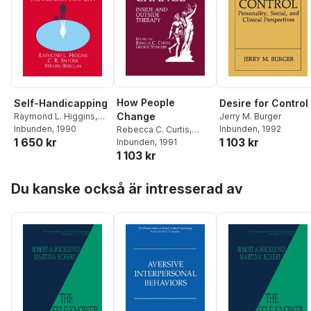
How People
Self-Handicapping
Desire for Control
Change
Raymond L. Higgins
,
Jerry M. Burger
C.R. Snyder
Inbunden
, 1990
,
Steven
Inbunden
, 1992
Rebecca C. Curtis
,
1 650 kr
1 103 kr
Berglas
George Stricker
Inbunden
, 1991
1 103 kr
Hoppa över listan
Du kanske också är intresserad av