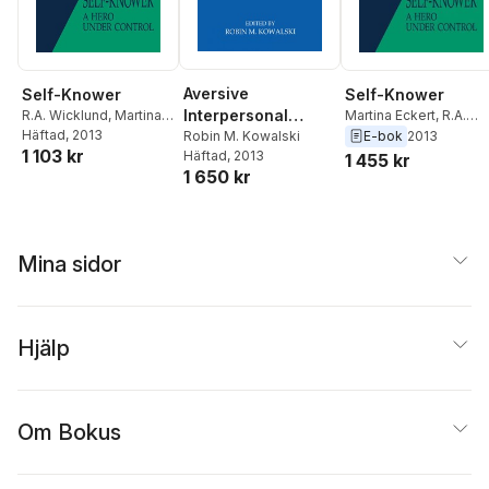
Aversive
Self-Knower
Self-Knower
Interpersonal
R.A. Wicklund
,
Martina
Martina Eckert
,
R.A.
Eckert
Häftad
, 2013
Wicklund
Behaviors
Robin M. Kowalski
E-bok
2013
1 103 kr
Häftad
, 2013
1 455 kr
1 650 kr
Mina sidor
Hjälp
Om Bokus