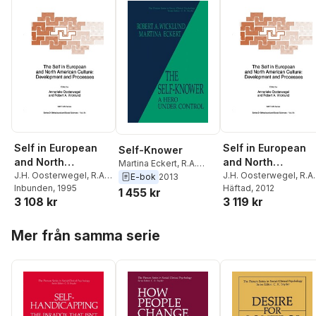
Self in European
Self in European
Self-Knower
and North
and North
Martina Eckert
,
R.A.
American Culture
J.H. Oosterwegel
,
R.A.
American Culture
J.H. Oosterwegel
,
R.A.
Wicklund
E-bok
2013
Wicklund
Inbunden
, 1995
Wicklund
Häftad
, 2012
1 455 kr
3 108 kr
3 119 kr
Hoppa över listan
Mer från samma serie