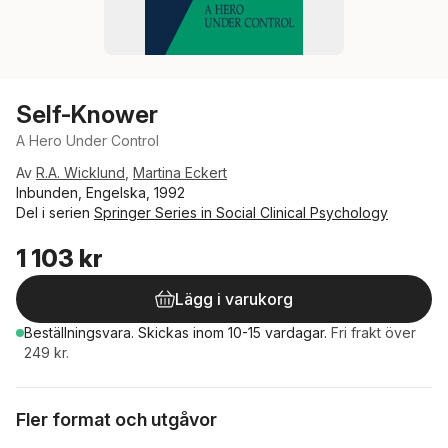
Self-Knower
A Hero Under Control
Av
R.A. Wicklund
,
Martina Eckert
Inbunden, Engelska, 1992
Del i serien
Springer Series in Social Clinical Psychology
1 103 kr
Lägg i varukorg
Beställningsvara.
Skickas
inom 10-15 vardagar
.
Fri frakt över
249 kr.
Fler format och utgåvor