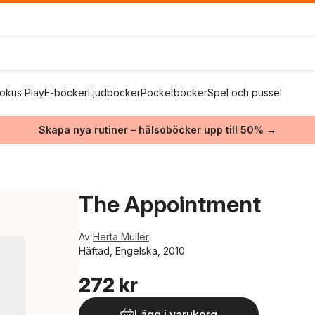
okus Play
E-böcker
Ljudböcker
Pocketböcker
Spel och pussel
Skapa nya rutiner – hälsoböcker upp till 50% →
The Appointment
Av
Herta Müller
Häftad, Engelska, 2010
272 kr
Lägg i varukorg