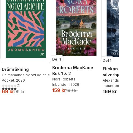
Del 1
Del 1
Bröderna MacKade
Flickan och
Drömräkning
Bok 1 & 2
silverhjorten
Chimamanda Ngozi Adichie
Nora Roberts
Alexandra Bring
Pocket
, 2026
Inbunden
, 2026
Inbunden
, 2026
(
1
)
5,0
utav 5 stjärnor. Totalt antal röster:
159 kr
199 kr
169 kr
69 kr
99 kr