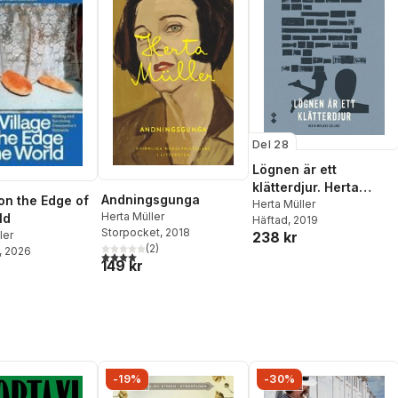
Del 28
Lögnen är ett
klätterdjur. Herta
Andningsgunga
 on the Edge of
Müllers collage
Herta Müller
Herta Müller
ld
Häftad
, 2019
Storpocket
, 2018
238 kr
ler
(
2
)
, 2026
4,0
utav 5 stjärnor. Totalt antal röster:
149 kr
-19%
-30%