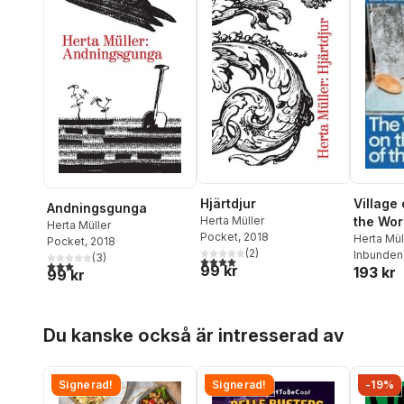
Hjärtdjur
Village
Andningsgunga
Herta Müller
the Wor
Herta Müller
Pocket
, 2018
Herta Mül
Pocket
, 2018
(
2
)
Inbunden
(
3
)
4,0
utav 5 stjärnor. Totalt antal röster:
3,0
utav 5 stjärnor. Totalt antal röster:
99 kr
193 kr
99 kr
Hoppa över listan
Du kanske också är intresserad av
Signerad!
Signerad!
-19%