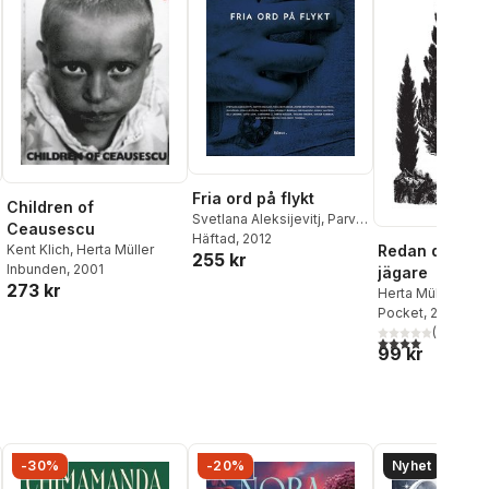
Fria ord på flykt
Children of
Svetlana Aleksijevitj
,
Parvin
Ceausescu
Ardalan
Häftad
, 2012
,
Faraj Bayrakdar
,
Kent Klich
,
Herta Müller
Redan då var 
255 kr
Jesper Bengtsson
,
Ida
Inbunden
, 2001
jägare
Börjel
,
Ingrid Elam
,
Henrik C
273 kr
Herta Müller
Enbohm
,
Pär Hansson
,
Li
Pocket
, 2018
Jianhong
,
Ulrika Knutson
,
(
1
)
Ola Larsmo
,
Cato Lein
,
4,0
utav 5 stjärnor
99 kr
Herta Müller
,
Taslima
Nasrin
,
Anisur Rahman
,
Zurab Rtveliashvili
,
Jenny
Tunedal
-30%
-20%
Nyhet