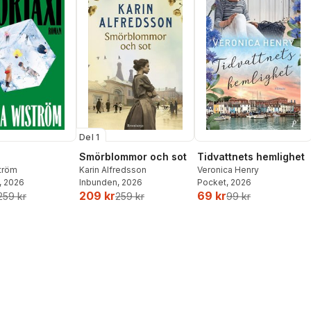
Del 1
Smörblommor och sot
Tidvattnets hemlighet
ström
Karin Alfredsson
Veronica Henry
, 2026
Inbunden
, 2026
Pocket
, 2026
209 kr
69 kr
259 kr
259 kr
99 kr