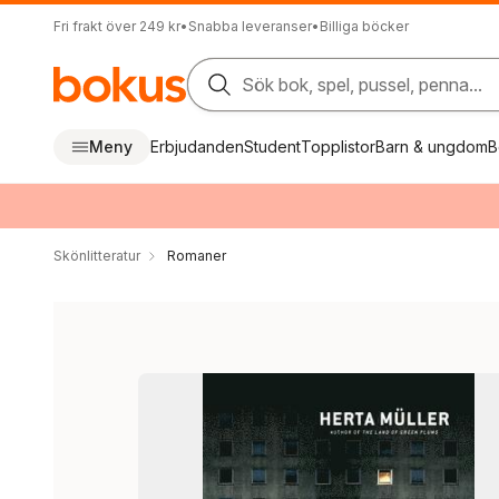
Fri frakt över 249 kr
•
Snabba leveranser
•
Billiga böcker
Sök bok, spel, pussel, penna...
Meny
Erbjudanden
Student
Topplistor
Barn & ungdom
B
Skönlitteratur
Romaner