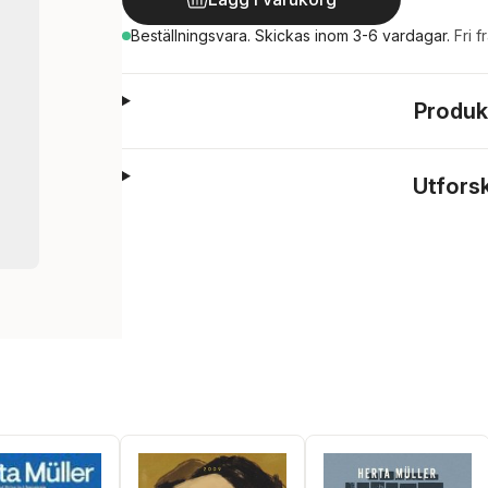
Beställningsvara.
Skickas
inom 3-6 vardagar
.
Fri f
Produk
Utfors