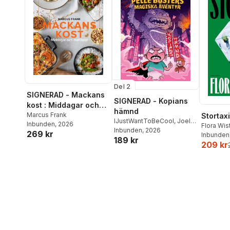
Del 2
SIGNERAD - Mackans
SIGNERAD - Kopians
kost : Middagar och
hämnd
matlådor
Marcus Frank
Stortaxi
IJustWantToBeCool
,
Joel
Inbunden
, 2026
Flora Wi
Adolphson
Inbunden
, 2026
,
Emil Ejdemo
269 kr
Inbunden
189 kr
Beer
,
Victor Beer
209 kr