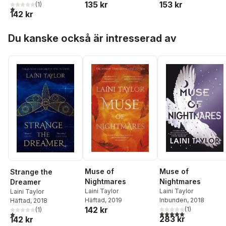
135 kr
153 kr
(
1
)
1,0
utav 5 stjärnor. Totalt antal röster:
142 kr
Hoppa över listan
Du kanske också är intresserad av
Muse of
Muse of
Strange the
Nightmares
Nightmares
Dreamer
Laini Taylor
Laini Taylor
Laini Taylor
Inbunden
, 2018
Häftad
, 2019
Häftad
, 2018
142 kr
(
1
)
(
1
)
5,0
utav 5 stjärnor. Tota
1,0
utav 5 stjärnor. Totalt antal röster:
283 kr
142 kr