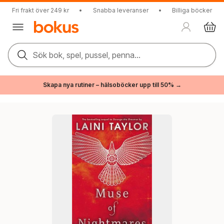
Fri frakt över 249 kr
•
Snabba leveranser
•
Billiga böcker
Sök bok, spel, pussel, penna...
Skapa nya rutiner – hälsoböcker upp till 50% →