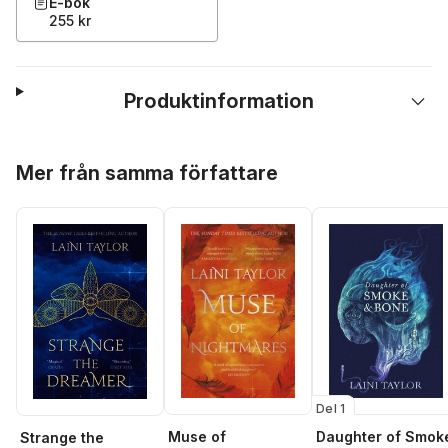
E-bok
255 kr
Produktinformation
Hoppa över listan
Mer från samma författare
Del 1
Daughter of Smok
Muse of
Strange the