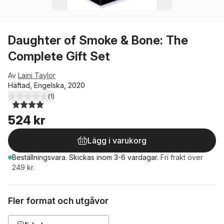
Daughter of Smoke & Bone: The
Complete Gift Set
Av
Laini Taylor
Häftad, Engelska, 2020
(
1
)
4,0
utav 5 stjärnor. Totalt antal röster:
524 kr
Lägg i varukorg
Beställningsvara.
Skickas
inom 3-6 vardagar
.
Fri frakt över
249 kr.
Fler format och utgåvor