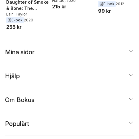
Häftad
, 2020
Daughter of Smoke
E-bok
2012
215 kr
& Bone: The
99 kr
Complete Gift Set
Laini Taylor
E-bok
2020
255 kr
Mina sidor
Hjälp
Om Bokus
Populärt