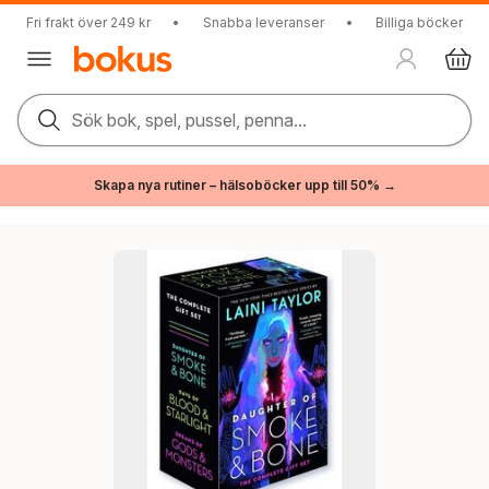
Fri frakt över 249 kr
•
Snabba leveranser
•
Billiga böcker
Sök bok, spel, pussel, penna...
Skapa nya rutiner – hälsoböcker upp till 50% →