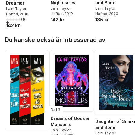
and Bone
Nightmares
Dreamer
Laini Taylor
Laini Taylor
Laini Taylor
Häftad
, 2020
Häftad
, 2019
Häftad
, 2018
135 kr
142 kr
(
1
)
1,0
utav 5 stjärnor. Totalt antal röster:
142 kr
Hoppa över listan
Du kanske också är intresserad av
Del 3
Dreams of Gods &
Daughter of Smok
Monsters
and Bone
Laini Taylor
Laini Taylor