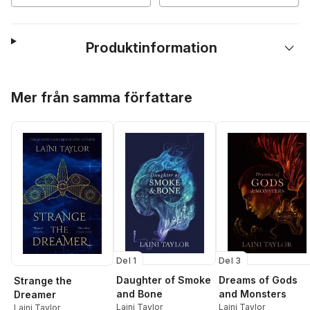
Produktinformation
Hoppa över listan
Mer från samma författare
Del 1
Del 3
Daughter of Smoke
Dreams of Gods
Strange the
and Bone
and Monsters
Dreamer
Laini Taylor
Laini Taylor
Laini Taylor