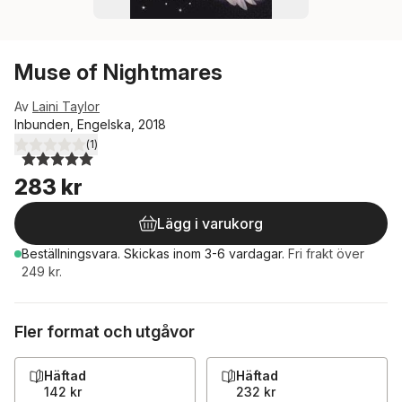
Muse of Nightmares
Av
Laini Taylor
Inbunden, Engelska, 2018
(
1
)
5,0
utav 5 stjärnor. Totalt antal röster:
283 kr
Lägg i varukorg
Beställningsvara.
Skickas
inom 3-6 vardagar
.
Fri frakt över
249 kr.
Fler format och utgåvor
Häftad
Häftad
142 kr
232 kr