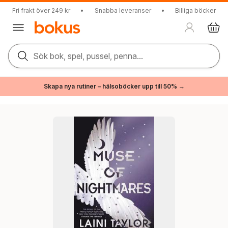
Fri frakt över 249 kr
•
Snabba leveranser
•
Billiga böcker
Sök bok, spel, pussel, penna...
Skapa nya rutiner – hälsoböcker upp till 50% →