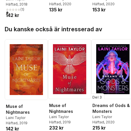
Häftad
, 2020
Häftad
, 2020
Häftad
, 2018
135 kr
153 kr
(
1
)
1,0
utav 5 stjärnor. Totalt antal röster:
142 kr
Hoppa över listan
Du kanske också är intresserad av
Del 3
Muse of
Dreams of Gods &
Muse of
Nightmares
Monsters
Nightmares
Laini Taylor
Laini Taylor
Laini Taylor
Häftad
, 2019
Häftad
, 2020
Häftad
, 2019
232 kr
215 kr
142 kr