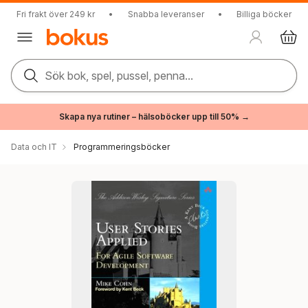
Fri frakt över 249 kr
•
Snabba leveranser
•
Billiga böcker
Sök bok, spel, pussel, penna...
Skapa nya rutiner – hälsoböcker upp till 50% →
Data och IT
Programmeringsböcker