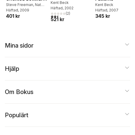
Kent Beck
Guided by Tests
Steve Freeman
,
Nat
Kent Beck
Häftad
, 2002
Pryce
Häftad
, 2009
Häftad
, 2007
(
2
)
401 kr
345 kr
2,5
utav 5 stjärnor. Totalt antal röster:
521 kr
Mina sidor
Hjälp
Om Bokus
Populärt