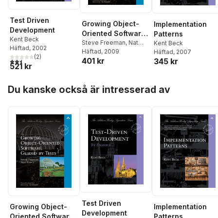
Test Driven
Growing Object-
Implementation
Development
Oriented Software,
Patterns
Kent Beck
Guided by Tests
Steve Freeman
,
Nat
Kent Beck
Häftad
, 2002
Pryce
Häftad
, 2009
Häftad
, 2007
(
2
)
401 kr
345 kr
2,5
utav 5 stjärnor. Totalt antal röster:
521 kr
Hoppa över listan
Du kanske också är intresserad av
Test Driven
Growing Object-
Implementation
Development
Oriented Software,
Patterns