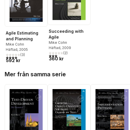
Succeeding with
Agile Estimating
Agile
and Planning
Mike Cohn
Mike Cohn
Häftad
, 2009
Häftad
, 2005
(
2
)
(
3
)
3,0
utav 5 stjärnor. Totalt antal röster:
4,0
utav 5 stjärnor. Totalt antal röster:
360 kr
592 kr
Hoppa över listan
Mer från samma serie