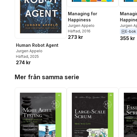
Managing for
Managin
Happiness
Happin
Jurgen Appelo
Jurgen A
Häftad
, 2016
E-bok
273 kr
355 kr
Human Robot Agent
Jurgen Appelo
Häftad
, 2025
274 kr
Hoppa över listan
Mer från samma serie