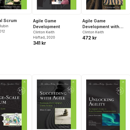
al Scrum
Agile Game
Agile Game
Rubin
Development
Development with
2012
Clinton Keith
Scrum (Adobe Reader)
Clinton Keith
472 kr
Häftad
, 2020
341 kr