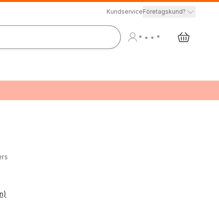
Kundservice
Företagskund?
ers
n)