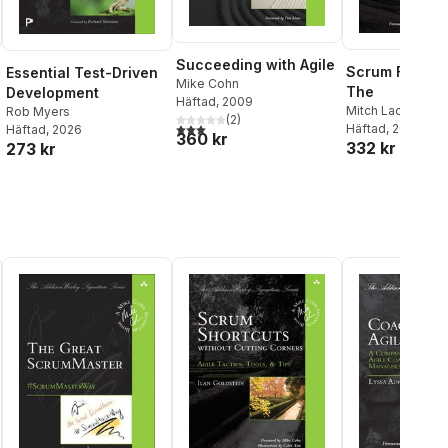
Succeeding with Agile
Scrum Field G
Essential Test-Driven
Mike Cohn
The
Development
Häftad
, 2009
Mitch Lacey
Rob Myers
(
2
)
3,0
utav 5 stjärnor. Totalt antal röster:
Häftad
, 2016
Häftad
, 2026
360 kr
332 kr
273 kr