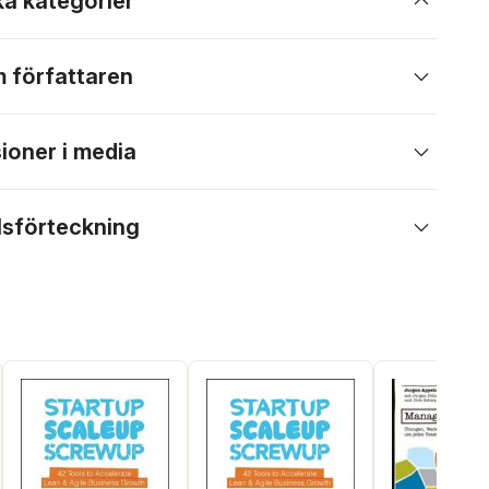
ka kategorier
 författaren
ioner i media
lsförteckning