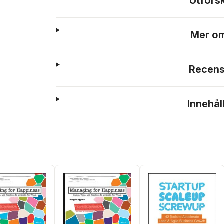
Utfors
Mer om
Recens
Innehål