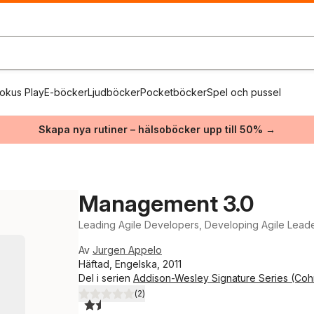
okus Play
E-böcker
Ljudböcker
Pocketböcker
Spel och pussel
Skapa nya rutiner – hälsoböcker upp till 50% →
Management 3.0
Leading Agile Developers, Developing Agile Lead
Av
Jurgen Appelo
Häftad, Engelska, 2011
Del i serien
Addison-Wesley Signature Series (Coh
(
2
)
1,5
utav 5 stjärnor. Totalt antal röster: