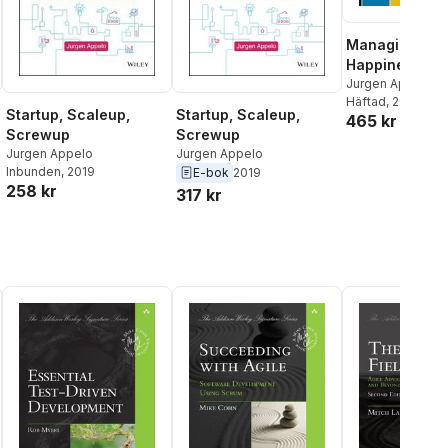
Managing for
Happiness
Jurgen Appelo
Häftad
, 2018
Startup, Scaleup,
Startup, Scaleup,
465 kr
Screwup
Screwup
Jurgen Appelo
Jurgen Appelo
Inbunden
, 2019
E-bok
2019
258 kr
317 kr