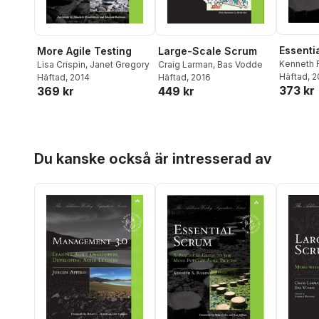
Essenti
Large-Scale Scrum
More Agile Testing
Kenneth 
Craig Larman
,
Bas Vodde
Lisa Crispin
,
Janet Gregory
Häftad
, 
Häftad
, 2016
Häftad
, 2014
373 kr
449 kr
369 kr
Hoppa över listan
Du kanske också är intresserad av