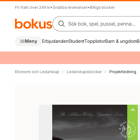
Fri frakt över 249 kr
•
Snabba leveranser
•
Billiga böcker
Sök bok, spel, pussel, penna...
Meny
Erbjudanden
Student
Topplistor
Barn & ungdom
B
Ekonomi och Ledarskap
Ledarskapsböcker
Projektledning