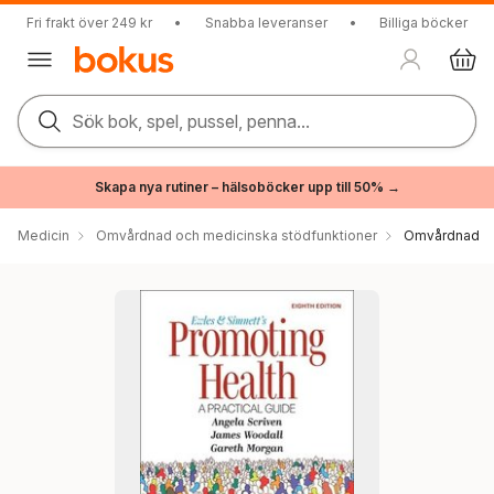
Fri frakt över 249 kr
•
Snabba leveranser
•
Billiga böcker
Sök bok, spel, pussel, penna...
Skapa nya rutiner – hälsoböcker upp till 50% →
Medicin
Omvårdnad och medicinska stödfunktioner
Omvårdnad