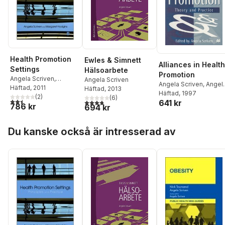
Health Promotion
Ewles & Simnett
Alliances in Health
Settings
Hälsoarbete
Promotion
Angela Scriven
,
Angela Scriven
Angela Scriven
,
Angel
Margaret Hodgins
Häftad
, 2011
Häftad
, 2013
Scriven
Häftad
, 1997
(
2
)
(
6
)
2,5
utav 5 stjärnor. Totalt antal röster:
3,8
utav 5 stjärnor. Totalt antal röster:
641 kr
786 kr
694 kr
Hoppa över listan
Du kanske också är intresserad av