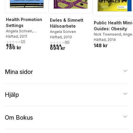
Health Promotion
Ewles & Simnett
Public Health Mini
Settings
Hälsoarbete
Guides: Obesity
Angela Scriven
,
Angela Scriven
Nick Townsend
,
Ange
Margaret Hodgins
Häftad
, 2011
Häftad
, 2013
Scriven
Häftad
, 2014
(
2
)
(
6
)
2,5
utav 5 stjärnor. Totalt antal röster:
3,8
utav 5 stjärnor. Totalt antal röster:
148 kr
786 kr
694 kr
Mina sidor
Hjälp
Om Bokus