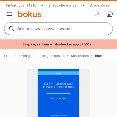
Fri frakt över 249 kr
•
Snabba leveranser
•
Billiga böcker
Sök bok, spel, pussel, penna...
Skapa nya rutiner – hälsoböcker upp till 50% →
Filosofi och religion
Religion och tro
Kristendom
Biblar