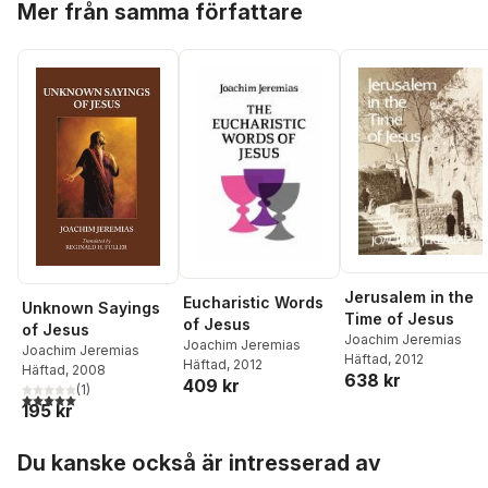
Mer från samma författare
Jerusalem in the
Eucharistic Words
Unknown Sayings
Time of Jesus
of Jesus
of Jesus
Joachim Jeremias
Joachim Jeremias
Joachim Jeremias
Häftad
, 2012
Häftad
, 2012
Häftad
, 2008
638 kr
409 kr
(
1
)
5,0
utav 5 stjärnor. Totalt antal röster:
195 kr
Hoppa över listan
Du kanske också är intresserad av