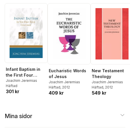
Infant Baptism in
Eucharistic Words
New Testament
the First Four
of Jesus
Theology
Centuries
Joachim Jeremias
Joachim Jeremias
Joachim Jeremias
Häftad
Häftad
, 2012
Häftad
, 2012
301 kr
409 kr
549 kr
Mina sidor