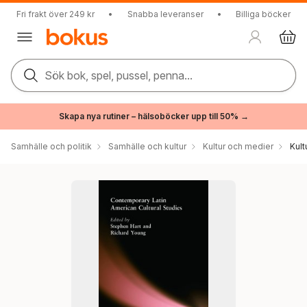
Fri frakt över 249 kr
•
Snabba leveranser
•
Billiga böcker
Sök bok, spel, pussel, penna...
Skapa nya rutiner – hälsoböcker upp till 50% →
Samhälle och politik
Samhälle och kultur
Kultur och medier
Kul