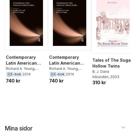
Contemporary
Contemporary
Tales of The Suga
Latin American
Latin American
Hollow Twins
Cultural Studies
Richard A. Young
,
Cultural Studies
Richard A. Young
,
B. J. Dana
Stephen Hart
Stephen Hart
E-bok
2014
E-bok
2014
Inbunden
, 2003
740 kr
740 kr
310 kr
Mina sidor