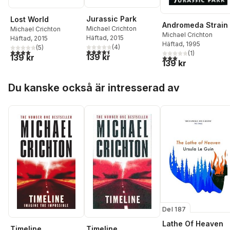
Jurassic Park
Lost World
Andromeda Strain
Michael Crichton
Michael Crichton
Michael Crichton
Häftad
, 2015
Häftad
, 2015
Häftad
, 1995
(
4
)
(
5
)
4,5
utav 5 stjärnor. Totalt antal röster:
4,0
utav 5 stjärnor. Totalt antal röster:
(
1
)
139 kr
139 kr
3,0
utav 5 stjärnor. Tota
139 kr
Hoppa över listan
Du kanske också är intresserad av
Del 187
Lathe Of Heaven
Timeline
Timeline