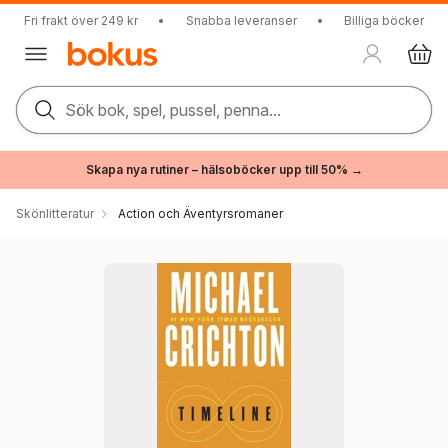
Fri frakt över 249 kr
•
Snabba leveranser
•
Billiga böcker
Sök bok, spel, pussel, penna...
Skapa nya rutiner – hälsoböcker upp till 50% →
Skönlitteratur
Action och Äventyrsromaner