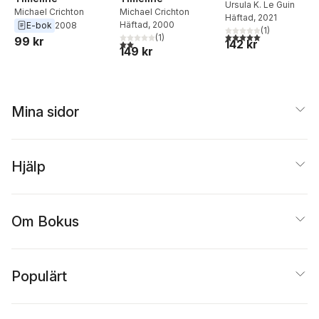
Ursula K. Le Guin
Michael Crichton
Michael Crichton
Häftad
, 2021
Häftad
, 2000
E-bok
2008
(
1
)
5,0
utav 5 stjärnor. Tota
(
1
)
99 kr
142 kr
2,0
utav 5 stjärnor. Totalt antal röster:
149 kr
Mina sidor
Hjälp
Om Bokus
Populärt