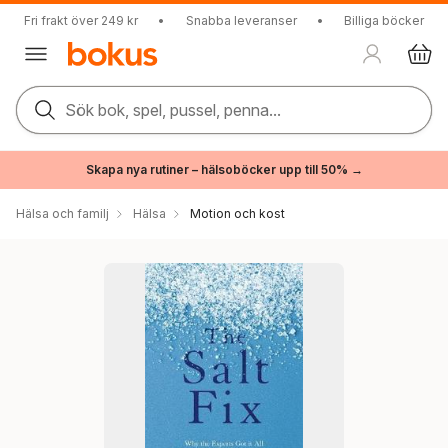
Fri frakt över 249 kr
•
Snabba leveranser
•
Billiga böcker
Sök bok, spel, pussel, penna...
Skapa nya rutiner – hälsoböcker upp till 50% →
Hälsa och familj
Hälsa
Motion och kost