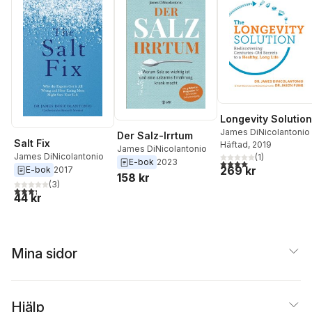
Longevity Solution
James DiNicolantonio
Der Salz-Irrtum
Salt Fix
Häftad
, 2019
James DiNicolantonio
James DiNicolantonio
(
1
)
E-bok
2023
4,0
utav 5 stjärnor. Tota
269 kr
E-bok
2017
158 kr
(
3
)
3,3
utav 5 stjärnor. Totalt antal röster:
44 kr
Mina sidor
Hjälp