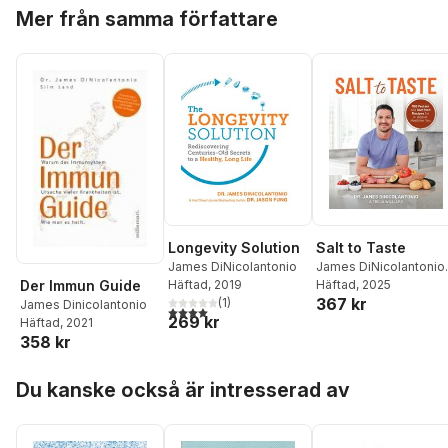
Hoppa över listan
Mer från samma författare
Longevity Solution
Salt to Taste
James DiNicolantonio
James DiNicolantonio
,
Der Immun Guide
Häftad
, 2019
Tricia Williams
Häftad
, 2025
367 kr
(
1
)
James Dinicolantonio
4,0
utav 5 stjärnor. Totalt antal röster:
269 kr
Häftad
, 2021
358 kr
Hoppa över listan
Du kanske också är intresserad av