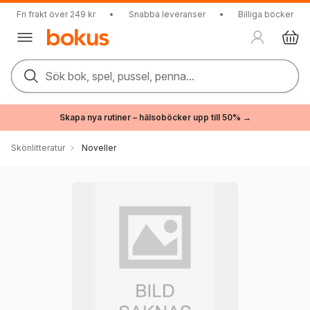
Fri frakt över 249 kr
•
Snabba leveranser
•
Billiga böcker
Sök bok, spel, pussel, penna...
Skapa nya rutiner – hälsoböcker upp till 50% →
Skönlitteratur
Noveller