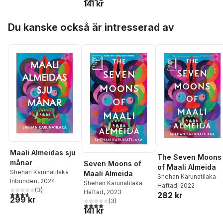
141 kr
Hoppa över listan
Du kanske också är intresserad av
Maali Almeidas sju
The Seven Moons
månar
Seven Moons of
of Maali Almeida
Shehan Karunatilaka
Maali Almeida
Shehan Karunatilaka
Inbunden
, 2024
Shehan Karunatilaka
Häftad
, 2022
(
3
)
Häftad
, 2023
3,7
utav 5 stjärnor. Totalt antal röster:
282 kr
299 kr
(
3
)
4,0
utav 5 stjärnor. Totalt antal röster:
141 kr