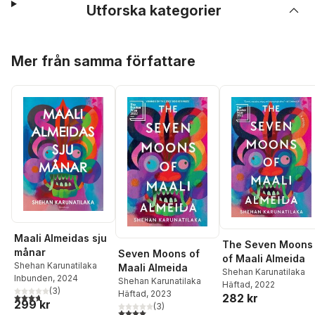
Utforska kategorier
Hoppa över listan
Mer från samma författare
Maali Almeidas sju
The Seven Moons
månar
Seven Moons of
of Maali Almeida
Shehan Karunatilaka
Maali Almeida
Shehan Karunatilaka
Inbunden
, 2024
Shehan Karunatilaka
Häftad
, 2022
(
3
)
Häftad
, 2023
3,7
utav 5 stjärnor. Totalt antal röster:
282 kr
299 kr
(
3
)
4,0
utav 5 stjärnor. Totalt antal röster: