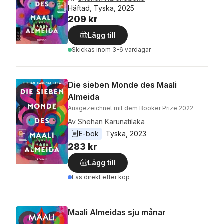
Häftad, Tyska, 2025
209 kr
Lägg till
Skickas
inom 3-6 vardagar
Die sieben Monde des Maali
Almeida
Ausgezeichnet mit dem Booker Prize 2022
Av
Shehan Karunatilaka
E-bok
Tyska
, 
2023
283 kr
Lägg till
Läs direkt efter köp
Maali Almeidas sju månar