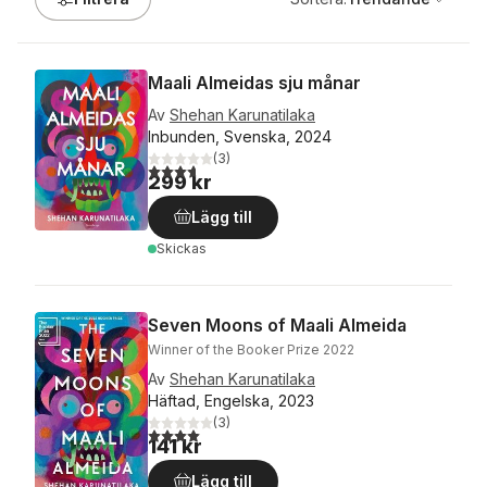
Maali Almeidas sju månar
Av
Shehan Karunatilaka
Inbunden, Svenska, 2024
(
3
)
3,7
utav 5 stjärnor. Totalt antal röster:
299 kr
Lägg till
Skickas
Seven Moons of Maali Almeida
Winner of the Booker Prize 2022
Av
Shehan Karunatilaka
Häftad, Engelska, 2023
(
3
)
4,0
utav 5 stjärnor. Totalt antal röster:
141 kr
Lägg till