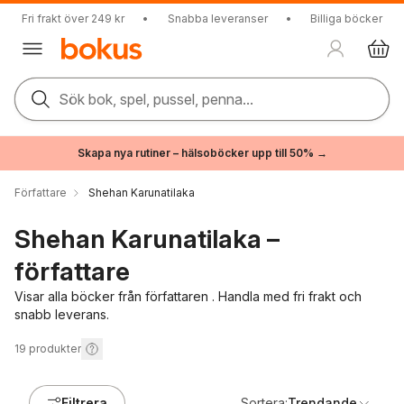
Fri frakt över 249 kr
•
Snabba leveranser
•
Billiga böcker
Sök bok, spel, pussel, penna...
Skapa nya rutiner – hälsoböcker upp till 50% →
Författare
Shehan Karunatilaka
Shehan Karunatilaka –
författare
Visar alla böcker från författaren . Handla med fri frakt och
snabb leverans.
19
produkter
Filtrera
Sortera:
Trendande