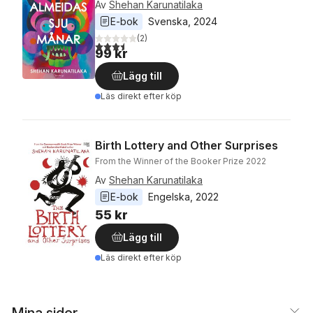
Av
Shehan Karunatilaka
E-bok
Svenska
, 
2024
(
2
)
3,5
utav 5 stjärnor. Totalt antal röster:
99 kr
Lägg till
Läs direkt efter köp
Birth Lottery and Other Surprises
From the Winner of the Booker Prize 2022
Av
Shehan Karunatilaka
E-bok
Engelska
, 
2022
55 kr
Lägg till
Läs direkt efter köp