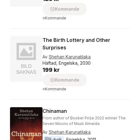
Kommande
Kommande
The Birth Lottery and Other
Surprises
Av
Shehan Karunatilaka
Häftad, Engelska, 2030
199 kr
Kommande
Kommande
Chinaman
From author of Booker Prize 2022 winner The
Seven Moons of Maali Almeida
Av
Shehan Karunatilaka
E-bok
Engelska
, 
2011