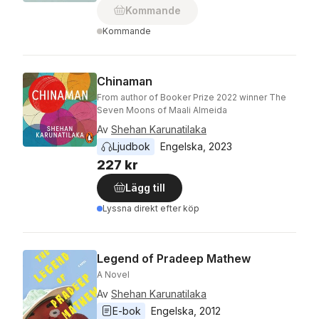
Kommande
Kommande
Chinaman
From author of Booker Prize 2022 winner The
Seven Moons of Maali Almeida
Av
Shehan Karunatilaka
Ljudbok
Engelska
, 
2023
227 kr
Lägg till
Lyssna direkt efter köp
Legend of Pradeep Mathew
A Novel
Av
Shehan Karunatilaka
E-bok
Engelska
, 
2012