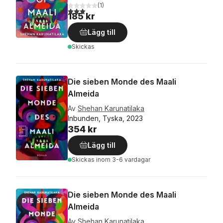
(
1
)
3,0
utav 5 stjärnor. Totalt antal röster:
185 kr
Lägg till
Skickas
Die sieben Monde des Maali
Almeida
Av
Shehan Karunatilaka
Inbunden, Tyska, 2023
354 kr
Lägg till
Skickas
inom 3-6 vardagar
Die sieben Monde des Maali
Almeida
Av
Shehan Karunatilaka