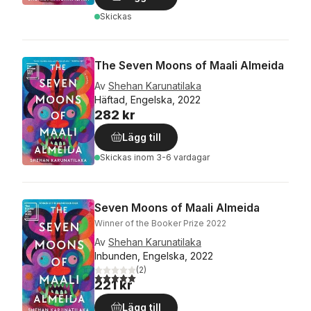
Skickas
The Seven Moons of Maali Almeida
Av
Shehan Karunatilaka
Häftad, Engelska, 2022
282 kr
Lägg till
Skickas
inom 3-6 vardagar
Seven Moons of Maali Almeida
Winner of the Booker Prize 2022
Av
Shehan Karunatilaka
Inbunden, Engelska, 2022
(
2
)
5,0
utav 5 stjärnor. Totalt antal röster:
221 kr
Lägg till