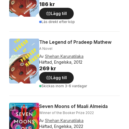
186 kr
Lägg till
Läs direkt efter köp
The Legend of Pradeep Mathew
A Novel
Av
Shehan Karunatilaka
Häftad, Engelska, 2012
269 kr
Lägg till
Skickas
inom 3-6 vardagar
Seven Moons of Maali Almeida
Winner of the Booker Prize 2022
Av
Shehan Karunatilaka
Häftad, Engelska, 2022