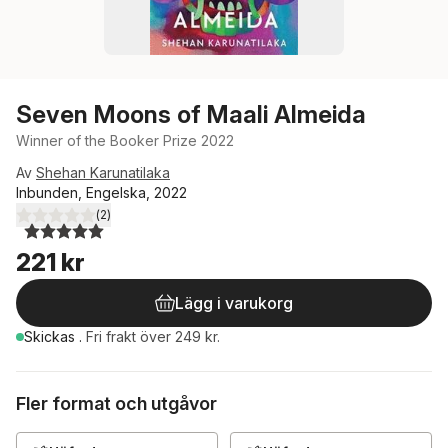
Seven Moons of Maali Almeida
Winner of the Booker Prize 2022
Av
Shehan Karunatilaka
Inbunden, Engelska, 2022
(
2
)
5,0
utav 5 stjärnor. Totalt antal röster:
221 kr
Lägg i varukorg
Skickas
.
Fri frakt över 249 kr.
Fler format och utgåvor