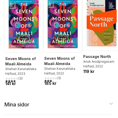
Passage North
Seven Moons of
Seven Moons of
Anuk Arudpragasam
Maali Almeida
Maali Almeida
Häftad
, 2022
Shehan Karunatilaka
Shehan Karunatilaka
119 kr
Häftad
, 2022
Häftad
, 2023
(
1
)
(
3
)
3,0
utav 5 stjärnor. Totalt antal röster:
4,0
utav 5 stjärnor. Totalt antal röster:
185 kr
141 kr
Mina sidor