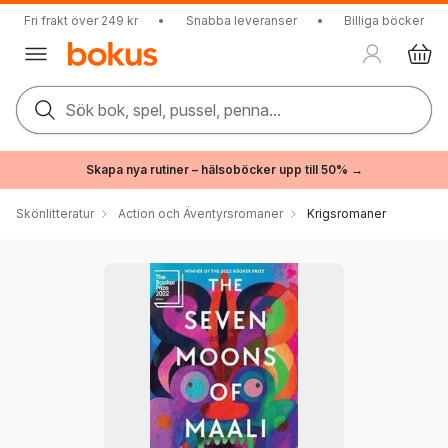
Fri frakt över 249 kr
•
Snabba leveranser
•
Billiga böcker
Sök bok, spel, pussel, penna...
Skapa nya rutiner – hälsoböcker upp till 50% →
Skönlitteratur
Action och Äventyrsromaner
Krigsromaner