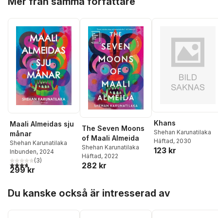
Mer från samma författare
Khans
Maali Almeidas sju
The Seven Moons
Shehan Karunatilaka
månar
of Maali Almeida
Häftad
, 2030
Shehan Karunatilaka
Shehan Karunatilaka
123 kr
Inbunden
, 2024
Häftad
, 2022
(
3
)
3,7
utav 5 stjärnor. Totalt antal röster:
282 kr
299 kr
Hoppa över listan
Du kanske också är intresserad av