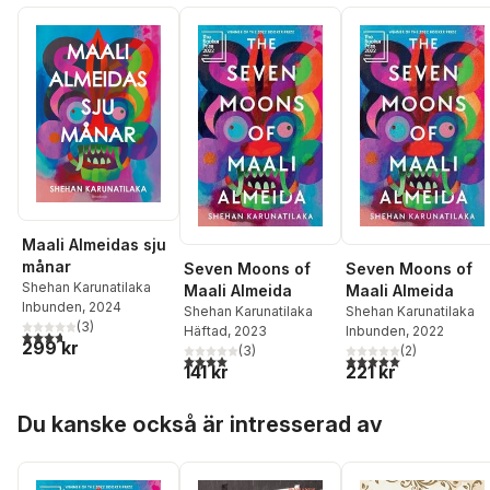
Maali Almeidas sju
månar
Seven Moons of
Seven Moons of
Shehan Karunatilaka
Maali Almeida
Maali Almeida
Inbunden
, 2024
Shehan Karunatilaka
Shehan Karunatilaka
(
3
)
Häftad
, 2023
Inbunden
, 2022
3,7
utav 5 stjärnor. Totalt antal röster:
299 kr
(
3
)
(
2
)
4,0
utav 5 stjärnor. Totalt antal röster:
5,0
utav 5 stjärnor. Tota
141 kr
221 kr
Hoppa över listan
Du kanske också är intresserad av