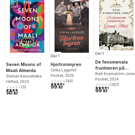
Del 1
Del 1
De fenomenala
Seven Moons of
Hjortronmyren
fruntimren på
Maali Almeida
Ulrika Lagerlöf
Grand Hôtel
Ruth Kvarnström-Jon
Pocket
, 2025
Shehan Karunatilaka
Pocket
, 2024
(
40
)
Häftad
, 2023
4,5
utav 5 stjärnor. Totalt antal röster:
(
351
)
99 kr
4,5
utav 5 stjärnor. Tota
(
3
)
4,0
utav 5 stjärnor. Totalt antal röster:
99 kr
141 kr