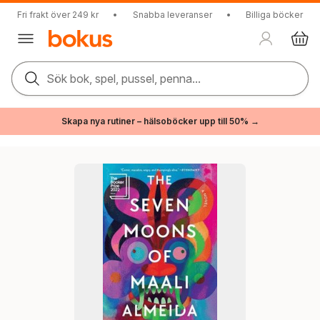
Fri frakt över 249 kr
•
Snabba leveranser
•
Billiga böcker
Sök bok, spel, pussel, penna...
Skapa nya rutiner – hälsoböcker upp till 50% →