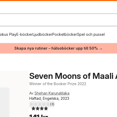
okus Play
E-böcker
Ljudböcker
Pocketböcker
Spel och pussel
Skapa nya rutiner – hälsoböcker upp till 50% →
Seven Moons of Maali
Winner of the Booker Prize 2022
Av
Shehan Karunatilaka
Häftad, Engelska, 2023
(
3
)
4,0
utav 5 stjärnor. Totalt antal röster: