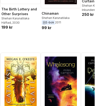
Curtain
Shehan Karunatil
The Birth Lottery and
Inbunden
, 2027
Chinaman
Other Surprises
250 kr
Shehan Karunatilaka
Shehan Karunatilaka
E-bok
2011
Häftad
, 2030
199 kr
99 kr