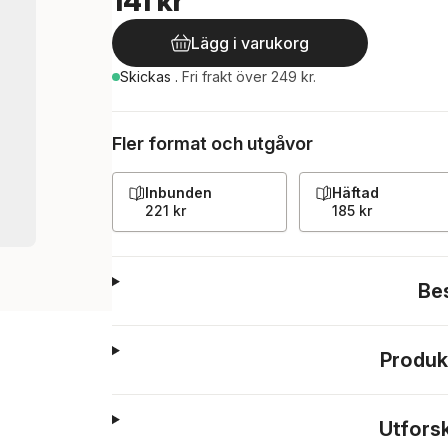
141 kr
Lägg i varukorg
Skickas
.
Fri frakt över 249 kr.
Fler format och utgåvor
Inbunden
Häftad
221 kr
185 kr
Be
Produk
Utfors