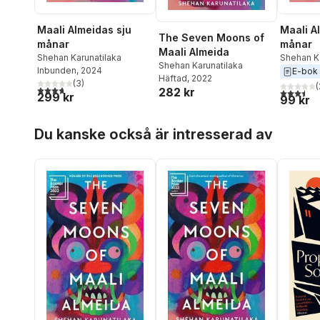
Maali Almeidas sju
Maali A
The Seven Moons of
månar
månar
Maali Almeida
Shehan Karunatilaka
Shehan Ka
Shehan Karunatilaka
Inbunden
, 2024
E-bok
Häftad
, 2022
(
3
)
(
3,7
utav 5 stjärnor. Totalt antal röster:
282 kr
3,5
utav 5 
299 kr
99 kr
Hoppa över listan
Du kanske också är intresserad av