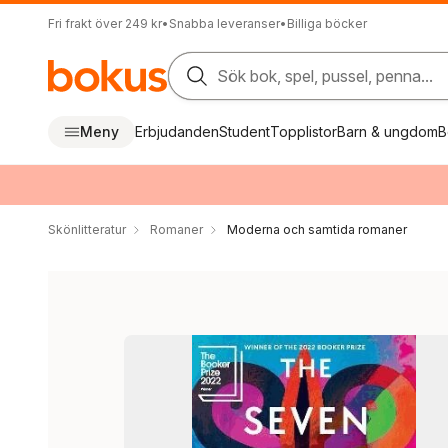
Fri frakt över 249 kr
•
Snabba leveranser
•
Billiga böcker
Sök bok, spel, pussel, penna...
Meny
Erbjudanden
Student
Topplistor
Barn & ungdom
B
Skönlitteratur
Romaner
Moderna och samtida romaner