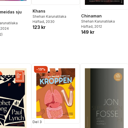
Khans
lmeidas sju
Chinaman
Shehan Karunatilaka
Shehan Karunatilaka
Häftad
, 2030
runatilaka
123 kr
Häftad
, 2012
2024
149 kr
2
)
stjärnor. Totalt antal röster:
-19%
Del 3