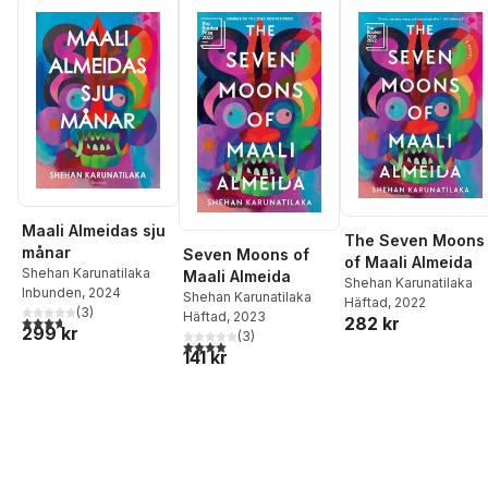
Maali Almeidas sju
The Seven Moons
månar
Seven Moons of
of Maali Almeida
Shehan Karunatilaka
Maali Almeida
Shehan Karunatilaka
Inbunden
, 2024
Shehan Karunatilaka
Häftad
, 2022
(
3
)
Häftad
, 2023
3,7
utav 5 stjärnor. Totalt antal röster:
282 kr
299 kr
(
3
)
4,0
utav 5 stjärnor. Totalt antal röster:
141 kr