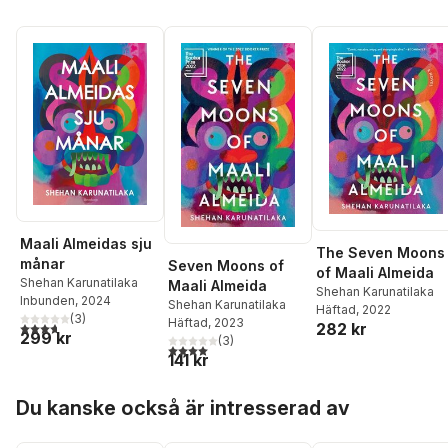
Maali Almeidas sju
The Seven Moons
månar
Seven Moons of
of Maali Almeida
Shehan Karunatilaka
Maali Almeida
Shehan Karunatilaka
Inbunden
, 2024
Shehan Karunatilaka
Häftad
, 2022
(
3
)
Häftad
, 2023
3,7
utav 5 stjärnor. Totalt antal röster:
282 kr
299 kr
(
3
)
4,0
utav 5 stjärnor. Totalt antal röster:
141 kr
Hoppa över listan
Du kanske också är intresserad av