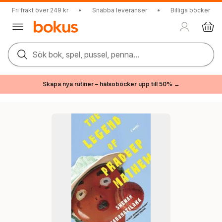
Fri frakt över 249 kr
•
Snabba leveranser
•
Billiga böcker
Sök bok, spel, pussel, penna...
Skapa nya rutiner – hälsoböcker upp till 50% →