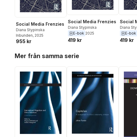
Social Media Frenzies
Social 
Social Media Frenzies
Diana Stypinska
Diana St
Diana Stypinska
E-bok
2025
E-bok
Inbunden
, 2025
419 kr
419 kr
955 kr
Hoppa över listan
Mer från samma serie