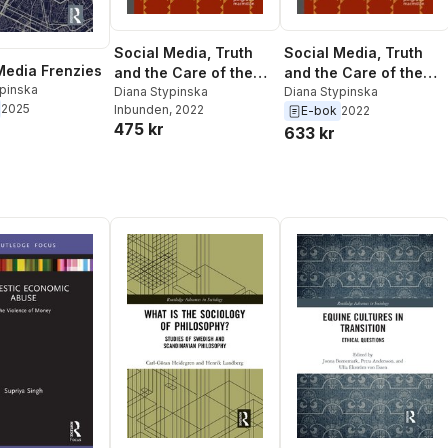
Social Media, Truth
Social Media, Truth
Media Frenzies
and the Care of the
and the Care of the
ypinska
Self
Diana Stypinska
Self
Diana Stypinska
2025
Inbunden
, 2022
E-bok
2022
475 kr
633 kr