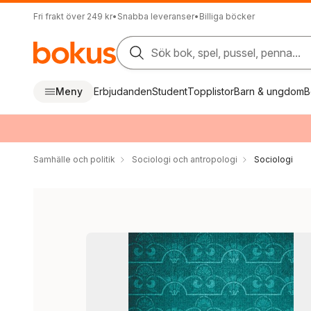
Fri frakt över 249 kr
•
Snabba leveranser
•
Billiga böcker
Sök bok, spel, pussel, penna...
Meny
Erbjudanden
Student
Topplistor
Barn & ungdom
B
Samhälle och politik
Sociologi och antropologi
Sociologi