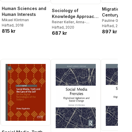
Human Sciences and
Migration in t
Sociology of
Human Interests
Century
Knowledge Approach
Mikael Klintman
Pauline Gardiner 
to Discourse
Reiner Keller
,
Anna-
Häftad
, 2018
Winnie Lem
Häftad
, 2014
Katharina Hornidge
Häftad
, 2020
,
Wolf
815 kr
897 kr
687 kr
Schünemann