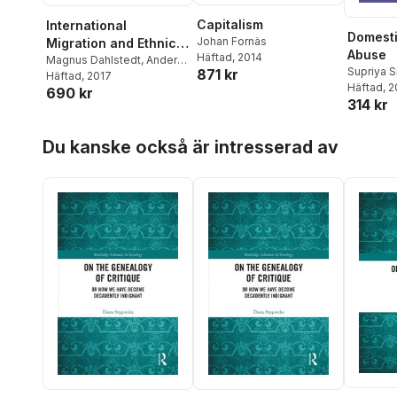
Capitalism
International
Domest
Johan Fornäs
Migration and Ethnic
Abuse
Häftad
, 2014
Relations
Magnus Dahlstedt
,
Anders
Supriya S
871 kr
Neergaard
Häftad
, 2017
Häftad
, 
690 kr
314 kr
Hoppa över listan
Du kanske också är intresserad av