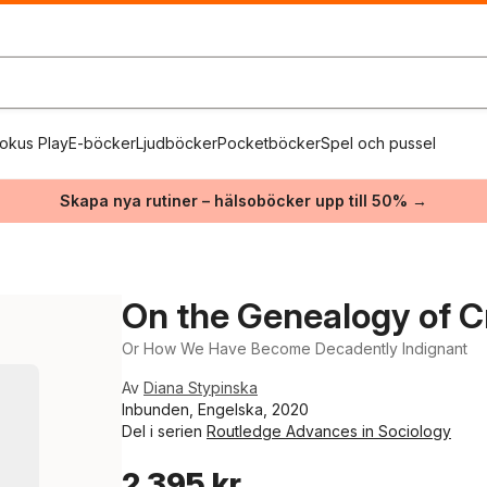
okus Play
E-böcker
Ljudböcker
Pocketböcker
Spel och pussel
Skapa nya rutiner – hälsoböcker upp till 50% →
On the Genealogy of Cr
Or How We Have Become Decadently Indignant
Av
Diana Stypinska
Inbunden, Engelska, 2020
Del i serien
Routledge Advances in Sociology
2 395 kr