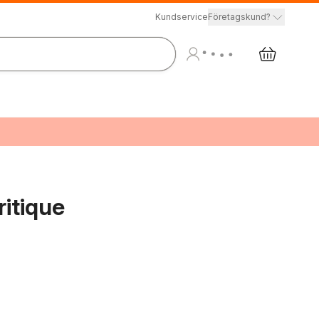
Kundservice
Företagskund?
itique