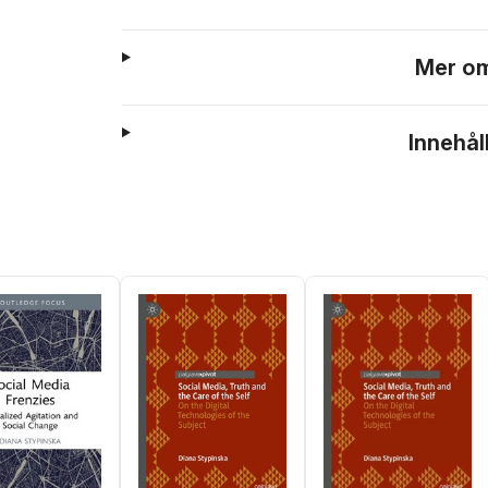
Mer om
Innehål