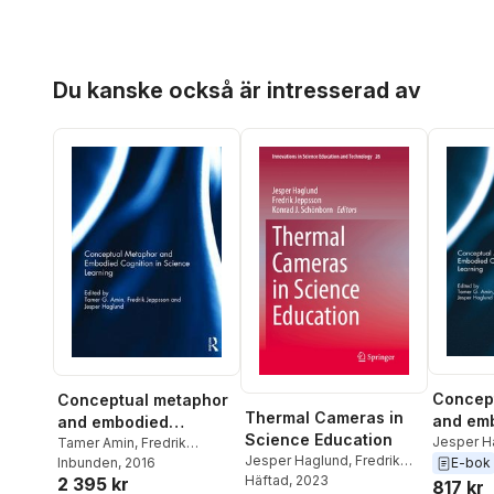
Hoppa över listan
Du kanske också är intresserad av
Concep
Conceptual metaphor
Thermal Cameras in
and em
and embodied
Science Education
cogniti
Jesper H
cognition in science
Tamer Amin
,
Fredrik
Jesper Haglund
,
Fredrik
Jeppsso
Jeppsson
Inbunden
, 2016
,
Jesper Haglund
E-bok
learnin
learning
Jeppsson
Häftad
, 2023
,
Konrad J.
2 395 kr
817 kr