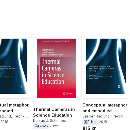
tual metaphor
Conceptual metaphor
Thermal Cameras in
bodied
and embodied
Science Education
on in science
aglund
,
Fredrik
cognition in science
Jesper Haglund
,
Fredrik
Konrad J. Schonborn
,
n
,
Tamer Amin
Jeppsson
,
Tamer Amin
2018
E-bok
2018
g
learning
Fredrik Jeppsson
,
Jesper
E-bok
2022
815 kr