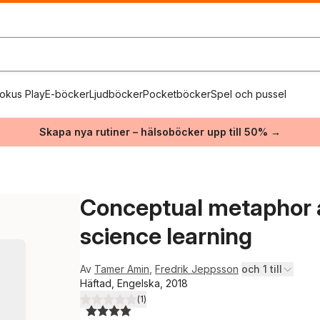
okus Play
E-böcker
Ljudböcker
Pocketböcker
Spel och pussel
Skapa nya rutiner – hälsoböcker upp till 50% →
Conceptual metaphor a
science learning
Av
Tamer Amin
,
Fredrik Jeppsson
och 1 till
Häftad, Engelska, 2018
(
1
)
4,0
utav 5 stjärnor. Totalt antal röster: