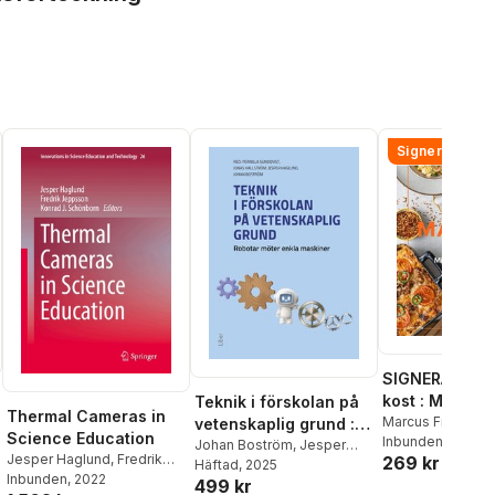
Signerad!
SIGNERAD - M
kost : Middag
Teknik i förskolan på
Thermal Cameras in
matlådor
Marcus Frank
vetenskaplig grund :
Science Education
Inbunden
, 2026
robotar möter enkla
Johan Boström
,
Jesper
Jesper Haglund
,
Fredrik
269 kr
Haglund
Häftad
, 2025
,
Jonas Hallström
,
maskiner
Jeppsson
Inbunden
, 2022
,
Konrad J.
499 kr
Pernilla Sundqvist