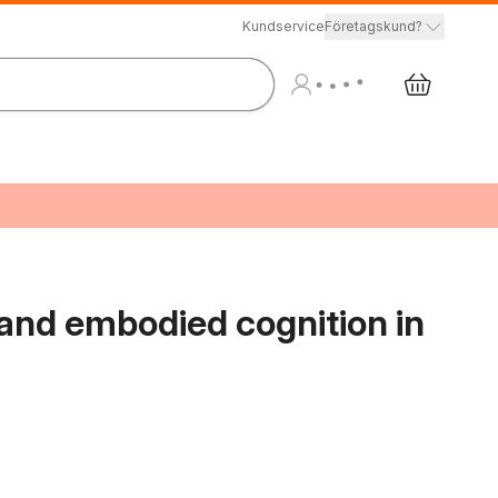
Kundservice
Företagskund?
nd embodied cognition in