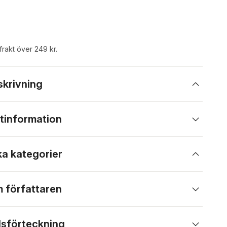
 frakt över 249 kr.
skrivning
tinformation
ka kategorier
 författaren
lsförteckning