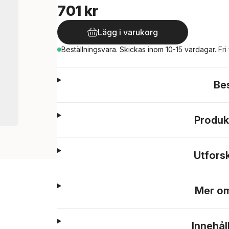
701 kr
Lägg i varukorg
Beställningsvara.
Skickas
inom 10-15 vardagar
.
Fri
Be
Produk
Utfors
Mer om
Innehål