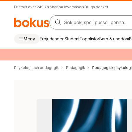
Fri frakt över 249 kr
•
Snabba leveranser
•
Billiga böcker
Sök bok, spel, pussel, penna...
Meny
Erbjudanden
Student
Topplistor
Barn & ungdom
B
Psykologi och pedagogik
Pedagogik
Pedagogisk psykologi