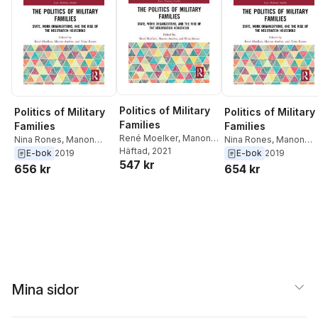
Politics of Military
Politics of Military
Politics of Military
Families
Families
Families
René Moelker
,
Manon
Nina Rones
,
Manon
Nina Rones
,
Manon
Andres
Häftad
, 2021
,
Nina Rones
Andres
,
Rene Moelker
Andres
,
Rene Moelker
E-bok
2019
E-bok
2019
547 kr
656 kr
654 kr
Mina sidor