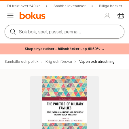
Fri frakt över 249 kr
•
Snabba leveranser
•
Billiga böcker
Sök bok, spel, pussel, penna...
Skapa nya rutiner – hälsoböcker upp till 50% →
Samhälle och politik
Krig och försvar
Vapen och utrustning