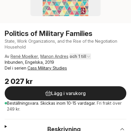
Politics of Military Families
State, Work Organizations, and the Rise of the Negotiation
Household
Av
René Moelker
,
Manon Andres
och 1 till
Inbunden, Engelska, 2019
Del i serien
Cass Military Studies
2 027 kr
Lägg i varukorg
Beställningsvara.
Skickas
inom 10-15 vardagar
.
Fri frakt över
249 kr.
Beskrivning