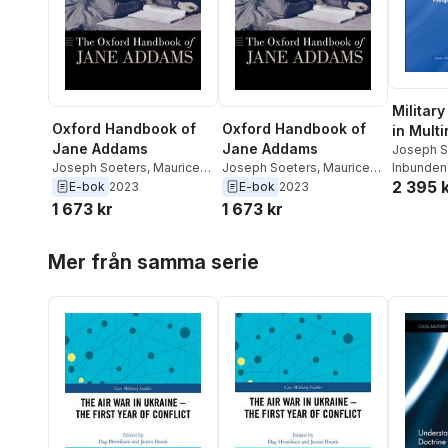
Militar
Oxford Handbook of
Oxford Handbook of
in Mult
Jane Addams
Jane Addams
Operati
Joseph S
Joseph Soeters
,
Maurice
Joseph Soeters
,
Maurice
Manigart
Inbunden
2 395 
Hamington
,
Patricia M.
Hamington
,
Patricia M.
E-bok
2023
E-bok
2023
Shields
Shields
1 673 kr
1 673 kr
Hoppa över listan
Mer från samma serie