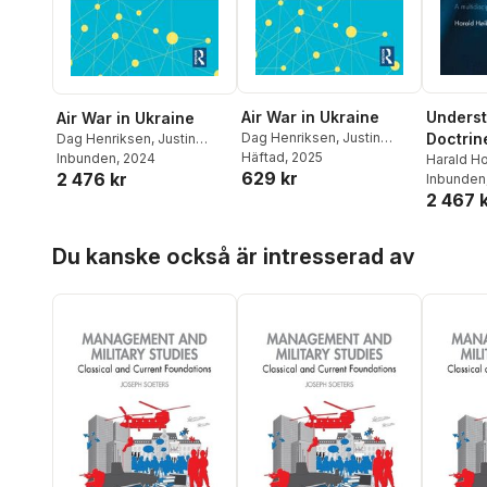
Air War in Ukraine
Underst
Air War in Ukraine
Dag Henriksen
,
Justin
Doctrin
Dag Henriksen
,
Justin
Bronk
Häftad
, 2025
Bronk
Inbunden
, 2024
Harald H
629 kr
2 476 kr
Inbunden
2 467 
Hoppa över listan
Du kanske också är intresserad av