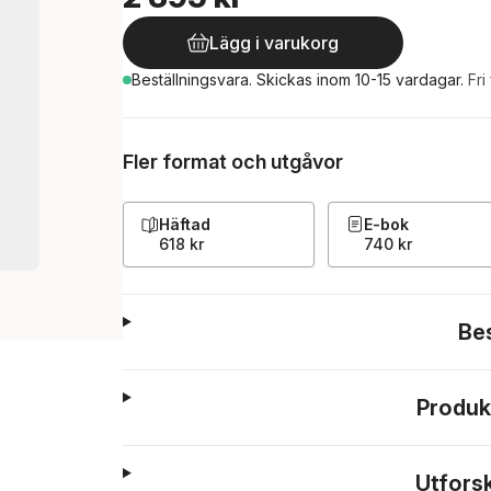
Lägg i varukorg
Beställningsvara.
Skickas
inom 10-15 vardagar
.
Fri
Fler format och utgåvor
Häftad
E-bok
618 kr
740 kr
Be
Produk
Utfors