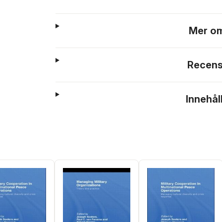
Mer om
Recens
Innehål