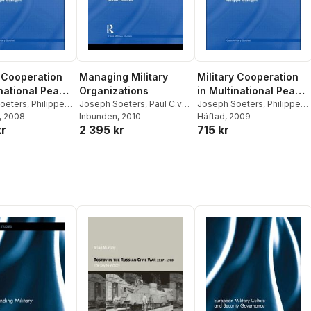
y Cooperation
Managing Military
Military Cooperation
inational Peace
Organizations
in Multinational Peace
ons
oeters
,
Philippe
Joseph Soeters
,
Paul C.van
Operations
Joseph Soeters
,
Philippe
, 2008
Fenema
Inbunden
,
Robert Beeres
, 2010
Manigart
Häftad
, 2009
kr
2 395 kr
715 kr