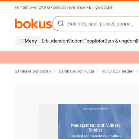
Fri frakt över 249 kr
•
Snabba leveranser
•
Billiga böcker
Sök bok, spel, pussel, penna...
Meny
Erbjudanden
Student
Topplistor
Barn & ungdom
B
Samhälle och politik
Samhälle och kultur
Kultur och medier