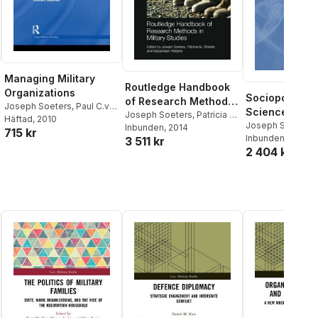
Managing Military
Routledge Handbook
Organizations
Sociopolitical
of Research Methods
Joseph Soeters
,
Paul C.van
Sciences and
in Military Studies
Joseph Soeters
,
Patricia M.
Fenema
Häftad
, 2010
,
Robert Beeres
International M
Joseph Soeters
Shields
Inbunden
,
Sebastiaan
, 2014
715 kr
Inbunden
, 2025
Affairs
3 511 kr
Rietjens
2 404 kr