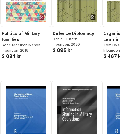
Politics of Military
Defence Diplomacy
Organisationa
Families
Daniel H. Katz
Learning and 
Inbunden
, 2020
René Moelker
,
Manon
Modern Army
Tom Dyson
2 095 kr
Andres
Inbunden
,
Nina Rones
, 2019
Inbunden
, 2019
2 034 kr
2 467 kr