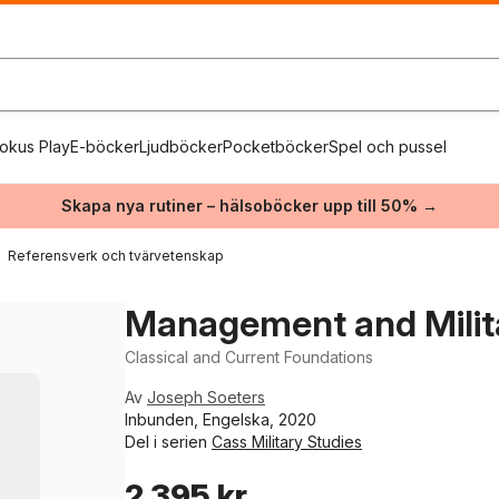
okus Play
E-böcker
Ljudböcker
Pocketböcker
Spel och pussel
Skapa nya rutiner – hälsoböcker upp till 50% →
Referensverk och tvärvetenskap
Management and Milit
Classical and Current Foundations
Av
Joseph Soeters
Inbunden, Engelska, 2020
Del i serien
Cass Military Studies
2 395 kr