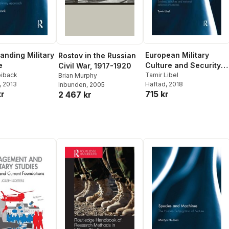
anding Military
European Military
Rostov in the Russian
e
Culture and Security
Civil War, 1917-1920
oiback
Governance
Tamir Libel
Brian Murphy
, 2013
Häftad
, 2018
Inbunden
, 2005
kr
715 kr
2 467 kr