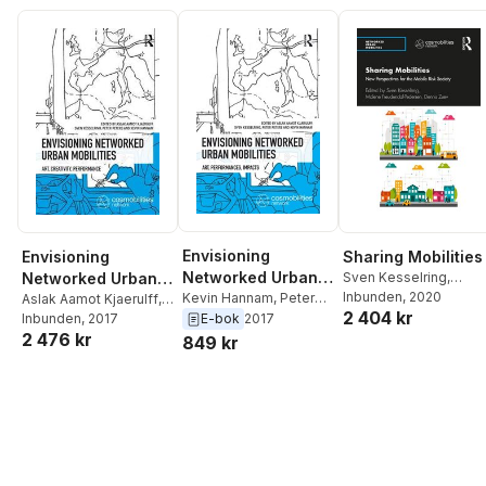
Envisioning
Envisioning
Sharing Mobilities
Networked Urban
Networked Urban
Sven Kesselring
,
Malene Freudendal-
Inbunden
, 2020
Mobilities
Kevin Hannam
,
Peter
Mobilities
Aslak Aamot Kjaerulff
,
2 404 kr
Pedersen
,
Dennis Zue
Peters
,
Sven
E-bok
2017
Sven Kesselring
Inbunden
, 2017
,
Peter
Kesselring
,
Aslak
2 476 kr
Peters
,
Kevin Hannam
849 kr
Aamot Kjaerulff