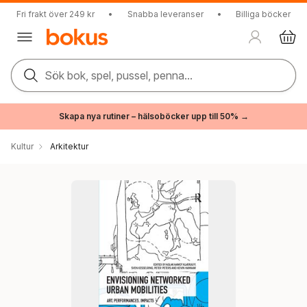
Fri frakt över 249 kr
•
Snabba leveranser
•
Billiga böcker
Sök bok, spel, pussel, penna...
Skapa nya rutiner – hälsoböcker upp till 50% →
Kultur
Arkitektur