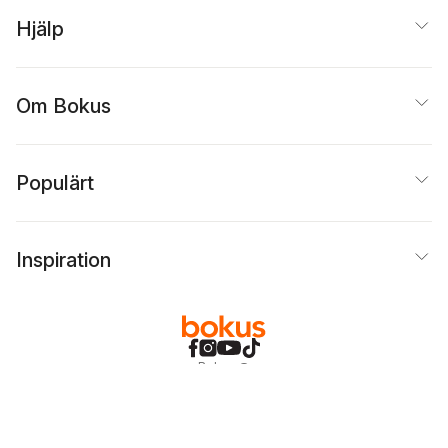
Hjälp
Om Bokus
Populärt
Inspiration
Bokus
@
Cookies
Anpassa cookies
Integritetspolicy
Köpvillkor