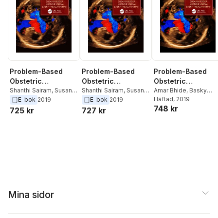
Problem-Based
Problem-Based
Problem-Based
Obstetric
Obstetric
Obstetric
Ultrasound
Shanthi Sairam
,
Susana
Ultrasound
Shanthi Sairam
,
Susana
Ultrasound
Amar Bhide
,
Basky
Pereira
,
Aris T.
Pereira
,
Aris T.
Thilaganathan
Häftad
, 2019
,
Asma
E-bok
2019
E-bok
2019
748 kr
Papageorghiou
,
Asma
Papageorghiou
,
Asma
Khalil
,
Aris T.
725 kr
727 kr
Khalil
,
Basky
Khalil
,
Basky
Papageorghiou
,
Susa
Thilaganathan
,
Amar
Thilaganathan
,
Amar
Pereira
,
Shanthi Saira
Bhide
Bhide
Mina sidor