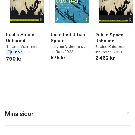
Public Space
Unsettled Urban
Public Space
Unbound
Space
Unbound
Tihomir Viderman
,
Tihomir Viderman
,
Sabine Knierbein
,
Sabine Knierbein
Sabine Knierbein
Häftad
, 2022
,
Elina
E-bok
2018
Tihomir Viderman
Inbunden
, 2018
575 kr
Kränzle
,
Sybille Frank
,
2 462 kr
790 kr
Nikolai Roskamm
,
Ed
Wall
Mina sidor