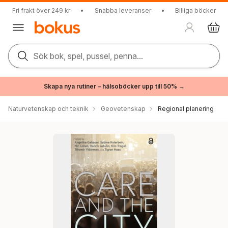
Fri frakt över 249 kr
•
Snabba leveranser
•
Billiga böcker
Sök bok, spel, pussel, penna...
Skapa nya rutiner – hälsoböcker upp till 50% →
Naturvetenskap och teknik
Geovetenskap
Regional planering