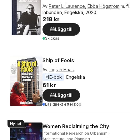
Av
Peter L. Laurence
,
Ebba Högström
m. fl.
Inbunden, Engelska, 2020
218 kr
Lägg till
Skickas
Ship of Fools
Av
Tigran Haas
E-bok
Engelska
61 kr
Lägg till
Läs direkt efter köp
Nyhet
Women Reclaiming the City
International Research on Urbanism,
Architecture, and Planning