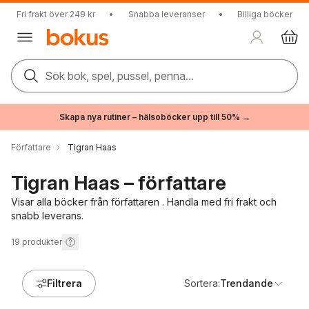
Fri frakt över 249 kr
•
Snabba leveranser
•
Billiga böcker
Sök bok, spel, pussel, penna...
Skapa nya rutiner – hälsoböcker upp till 50% →
Författare
Tigran Haas
Tigran Haas – författare
Visar alla böcker från författaren . Handla med fri frakt och
snabb leverans.
19
produkter
Filtrera
Sortera:
Trendande