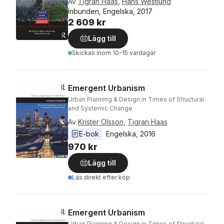
Av
Tigran Haas
,
Hans Westlund
Inbunden, Engelska, 2017
2 609 kr
Lägg till
Skickas
inom 10-15 vardagar
Emergent Urbanism
Urban Planning & Design in Times of Structural
and Systemic Change
Av
Krister Olsson
,
Tigran Haas
E-bok
Engelska
, 
2016
970 kr
Lägg till
Läs direkt efter köp
Emergent Urbanism
Urban Planning & Design in Times of Structural