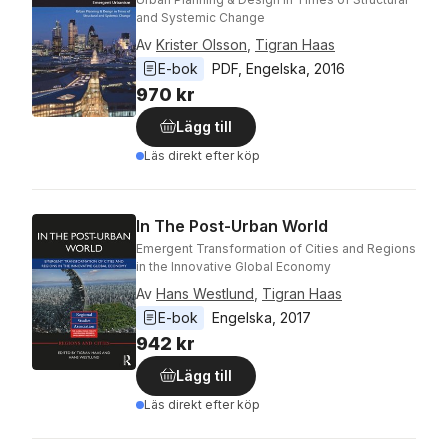
and Systemic Change
Av
Krister Olsson
,
Tigran Haas
E-bok
PDF
, 
Engelska
, 
2016
970 kr
Lägg till
Läs direkt efter köp
In The Post-Urban World
Emergent Transformation of Cities and Regions
in the Innovative Global Economy
Av
Hans Westlund
,
Tigran Haas
E-bok
Engelska
, 
2017
942 kr
Lägg till
Läs direkt efter köp