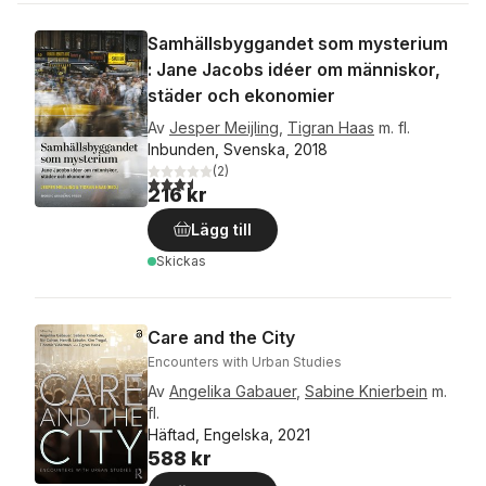
Samhällsbyggandet som mysterium
: Jane Jacobs idéer om människor,
städer och ekonomier
Av
Jesper Meijling
,
Tigran Haas
m. fl.
Inbunden, Svenska, 2018
(
2
)
3,5
utav 5 stjärnor. Totalt antal röster:
216 kr
Lägg till
Skickas
Care and the City
Encounters with Urban Studies
Av
Angelika Gabauer
,
Sabine Knierbein
m.
fl.
Häftad, Engelska, 2021
588 kr