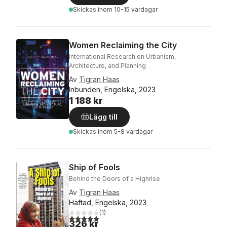
Skickas
inom 10-15 vardagar
Women Reclaiming the City
International Research on Urbanism,
Architecture, and Planning
Av
Tigran Haas
Inbunden, Engelska, 2023
1 188 kr
Lägg till
Skickas
inom 5-8 vardagar
Ship of Fools
Behind the Doors of a Highrise
Av
Tigran Haas
Häftad, Engelska, 2023
(
1
)
5,0
utav 5 stjärnor. Totalt antal röster:
326 kr