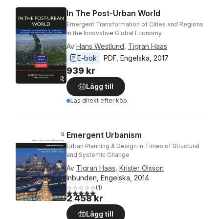
In The Post-Urban World
Emergent Transformation of Cities and Regions
in the Innovative Global Economy
Av
Hans Westlund
,
Tigran Haas
E-bok
PDF
, 
Engelska
, 
2017
939 kr
Lägg till
Läs direkt efter köp
Emergent Urbanism
Urban Planning & Design in Times of Structural
and Systemic Change
Av
Tigran Haas
,
Krister Olsson
Inbunden, Engelska, 2014
(
1
)
5,0
utav 5 stjärnor. Totalt antal röster:
2 458 kr
Lägg till