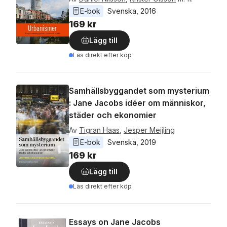
E-bok
Svenska
, 
2016
169 kr
Lägg till
Läs direkt efter köp
Samhällsbyggandet som mysterium
: Jane Jacobs idéer om människor,
städer och ekonomier
Av
Tigran Haas
,
Jesper Meijling
E-bok
Svenska
, 
2019
169 kr
Lägg till
Läs direkt efter köp
Essays on Jane Jacobs