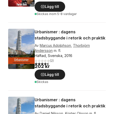
Lägg till
Skickas
inom 5-8 vardagar
Urbanismer : dagens
stadsbyggande i retorik och praktik
Av
Marcus Adolphson
,
Thorbjörn
Andersson
m. fl.
Häftad, Svenska, 2016
(
2
)
4,5
utav 5 stjärnor. Totalt antal röster:
202 kr
Lägg till
Skickas
Urbanismer : dagens
stadsbyggande i retorik och praktik
Av
Daniel Nilsson
,
Krister Olsson
m. fl.