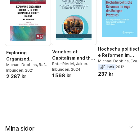
Hochschulpolitisc
Varieties of
Exploring
e Reformen im
Capitalism and the
Organized
Zuge des Bologna
Michael Dobbins
,
Eva
Political Economy
Rafał Riedel
,
Jakub
Interests in Post-
Michael Dobbins
,
Rafał
Maria Vogtle
,
Christop
E-bok
2012
Prozesses
Anusik
Inbunden
, 2024
of Differentiated
Riedel
Inbunden
, 2021
Communist Policy-
Knill
237 kr
1 568 kr
2 387 kr
Integration in
Making
Europe
Mina sidor