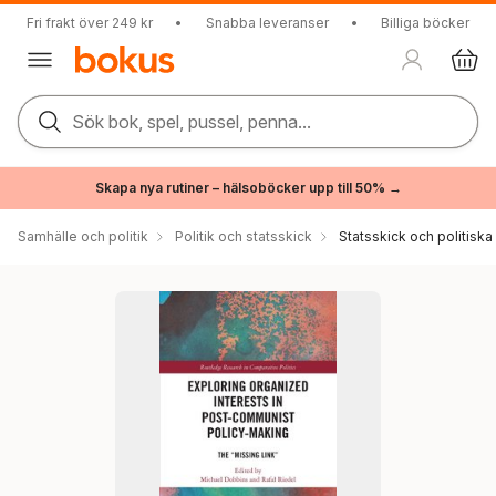
Fri frakt över 249 kr
•
Snabba leveranser
•
Billiga böcker
Sök bok, spel, pussel, penna...
Skapa nya rutiner – hälsoböcker upp till 50% →
Samhälle och politik
Politik och statsskick
Statsskick och politisk