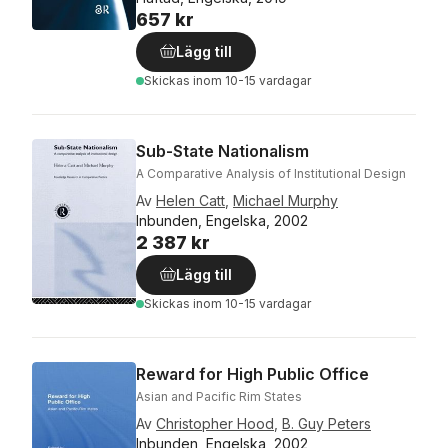
657 kr
Lägg till
Skickas
inom 10-15 vardagar
Sub-State Nationalism
A Comparative Analysis of Institutional Design
Av
Helen Catt
,
Michael Murphy
Inbunden, Engelska, 2002
2 387 kr
Lägg till
Skickas
inom 10-15 vardagar
Reward for High Public Office
Asian and Pacific Rim States
Av
Christopher Hood
,
B. Guy Peters
Inbunden, Engelska, 2002