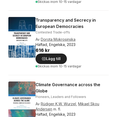
Skickas
inom 10-15 vardagar
Transparency and Secrecy in
European Democracies
Contested Trade-offs
Av
Dorota Mokrosinska
Häftad, Engelska, 2023
616 kr
Lägg till
Skickas
inom 10-15 vardagar
Climate Governance across the
Globe
Pioneers, Leaders and Followers
Av
Rüdiger K.W. Wurzel
,
Mikael Skou
Andersen
m. fl.
Häftad, Engelska, 2023