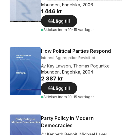
Inbunden, Engelska, 2006
1 446 kr
Lägg till
Skickas
inom 10-15 vardagar
How Political Parties Respond
Interest Aggregation Revisited
Av
Kay Lawson
,
Thomas Poguntke
Inbunden, Engelska, 2004
2 387 kr
Lägg till
Skickas
inom 10-15 vardagar
Party Policy in Modern
Democracies
Av
Kenneth Benoit
,
Michael Laver