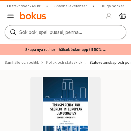
Fri frakt över 249 kr
•
Snabba leveranser
•
Billiga böcker
Sök bok, spel, pussel, penna...
Skapa nya rutiner – hälsoböcker upp till 50% →
Samhälle och politik
Politik och statsskick
Statsvetenskap och polit